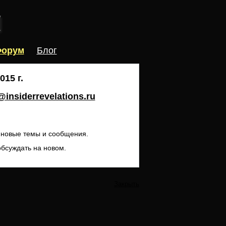
орум
Блог
15 г.
insiderrevelations.ru
ь новые темы и сообщения.
обсуждать на новом.
Закрыть