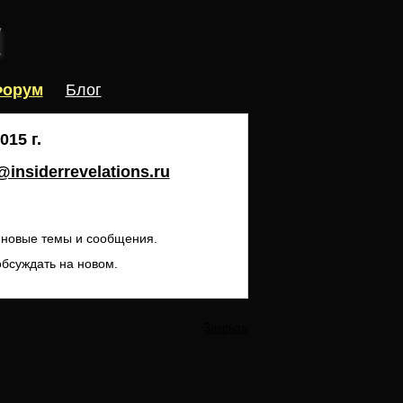
орум
Блог
15 г.
insiderrevelations.ru
ь новые темы и сообщения.
обсуждать на новом.
Закрыть