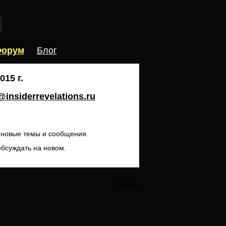
орум
Блог
15 г.
insiderrevelations.ru
ь новые темы и сообщения.
обсуждать на новом.
Закрыть