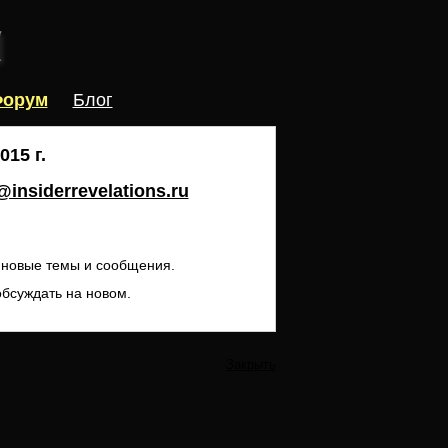
орум
Блог
15 г.
insiderrevelations.ru
ь новые темы и сообщения.
обсуждать на новом.
Закрыть