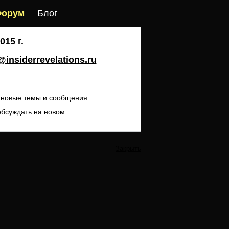
орум
Блог
15 г.
insiderrevelations.ru
ь новые темы и сообщения.
обсуждать на новом.
Закрыть