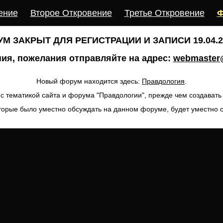
ение
Второе Откровение
Третье Откровение
Ф
М ЗАКРЫТ ДЛЯ РЕГИСТРАЦИИ И ЗАПИСИ 19.04.20
ия, пожелания отправляйте на адрес:
webmaster@
Новый форум находится здесь:
Правдология
.
с тематикой сайта и форума "Правдологии", прежде чем создават
торые было уместно обсуждать на данном форуме, будет уместно 