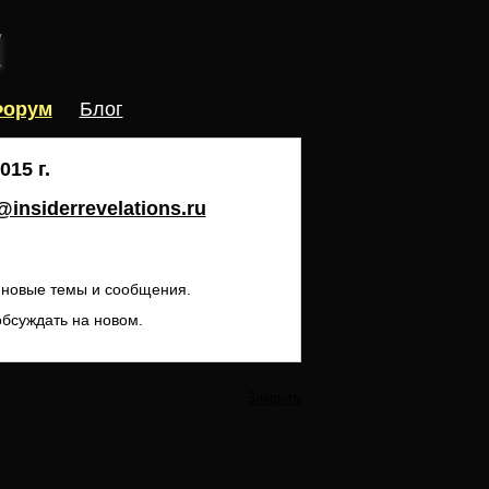
орум
Блог
15 г.
insiderrevelations.ru
ь новые темы и сообщения.
обсуждать на новом.
Закрыть