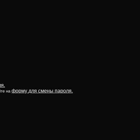
я.
форму для смены пароля.
йте на