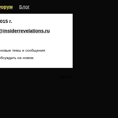
орум
Блог
15 г.
insiderrevelations.ru
ь новые темы и сообщения.
обсуждать на новом.
Закрыть