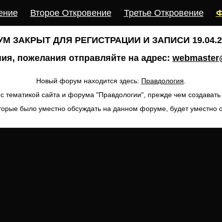
ение
Второе Откровение
Третье Откровение
Ф
М ЗАКРЫТ ДЛЯ РЕГИСТРАЦИИ И ЗАПИСИ 19.04.20
ия, пожелания отправляйте на адрес:
webmaster@
Новый форум находится здесь:
Правдология
.
с тематикой сайта и форума "Правдологии", прежде чем создават
торые было уместно обсуждать на данном форуме, будет уместно 