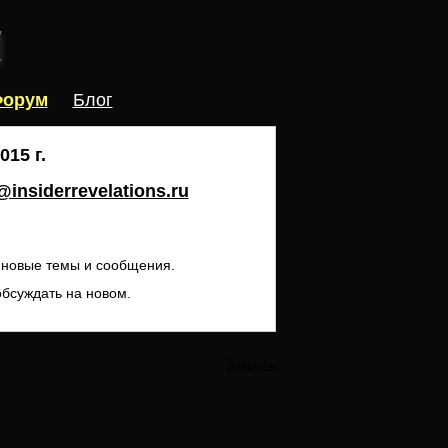
орум
Блог
15 г.
insiderrevelations.ru
ь новые темы и сообщения.
обсуждать на новом.
Закрыть