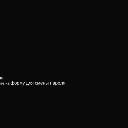
я.
форму для смены пароля.
йте на