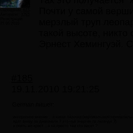
Так это получается "
Почти у самой верш
Сообщений:
623
Авторитет:
1253
Регистрация:
мерзлый труп леопа
21.05.2010
такой высоте, никто 
Эрнест Хемингуэй. 
#185
19.11.2010 19:21:25
German пишет:
интересное мнение... а какая палочка (вертикальная/горизонталь
идет внизу по диагонали ? это чья энергия по легенде ?)
и опять же крест... а на кресте там кто висит ?