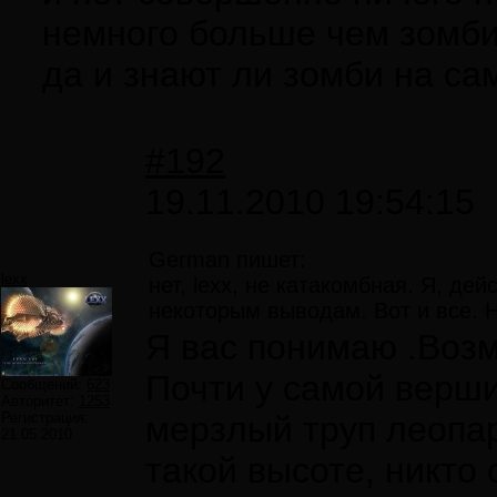
немного больше чем зомб
да и знают ли зомби на са
#192
19.11.2010 19:54:15
German пишет:
lexx
нет, lexx, не катакомбная. Я, де
некоторым выводам. Вот и все. Н
Я вас понимаю .Возм
Почти у самой верш
Сообщений:
623
Авторитет:
1253
Регистрация:
мерзлый труп леопа
21.05.2010
такой высоте, никто 