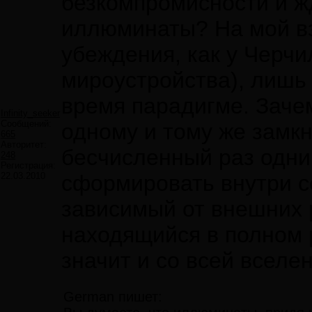
безкомпромисности и жд
иллюминаты? На мой в
убеждения, как у Черчи
мироустройства), лишь
время парадигме. Заче
Infinity_seeker
Сообщений:
одному и тому же замкн
665
Авторитет:
бесчисленный раз одни
248
Регистрация:
22.03.2010
сформировать внутри с
зависимый от внешних
находящийся в полном 
значит и со всей вселе
German пишет: