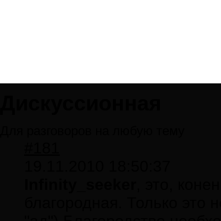
Дискуссионная
Для разговоров на любую тему
#181
19.11.2010 18:50:37
Infinity_seeker
, это, коне
благородная. Только это н