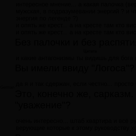
интересное мнение... а какая палочка (ве
мужская, в подразумевании энергий ? и чт
энергия по легенде ?)
и опять же крест... а на кресте там кто ви
и опять же крест... а на кресте там кто ви
Без палочки и без распяти
Цитата
и какие антагонизмы ты видишь для бога 
Вы имели ввиду "Логоса"?
да я и так сдержан, если честно... просто
German
Это, конечно же, сарказм
"уважение"?
очень интересно... штаб квартира и всё р
верующие которые к этому руководству х