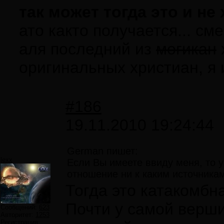
так может тогда это и не
ато както получается... с
аля последний из
могикан
оригинальных христиан, я 
#186
19.11.2010 19:24:44
German пишет:
lexx
Если Вы имеете ввиду меня, то у
отношение ни к каким источникам
Тогда это катакомбна
Почти у самой верш
Сообщений:
623
Авторитет:
1253
Регистрация: