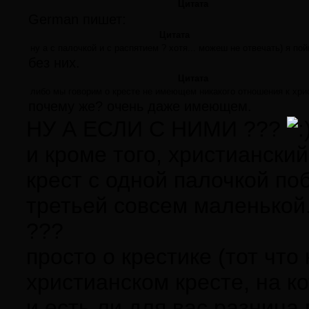
Цитата
German пишет:
Цитата
ну а с палочкой и с распятием ? хотя... можеш не отвечать) я по
без них.
Цитата
либо мы говорим о кресте не имеющем никакого отношения к хри
почему же? очень даже имеющем.
НУ А ЕСЛИ С НИМИ ???
и кроме того, христианский 
крест с одной палочкой по
третьей совсем маленькой.
???
просто о крестике (тот что
христианском кресте, на к
и есть ли для вас разница 