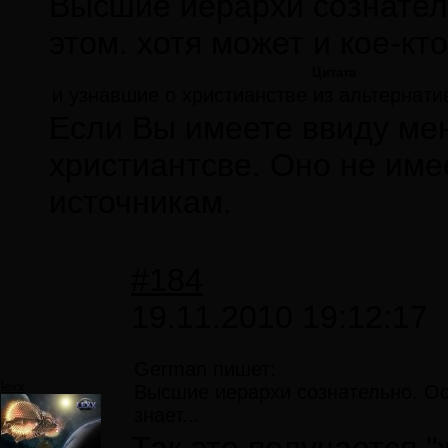
Высшие иерархи сознател
этом. хотя может и кое-кто 
Цитата
и узнавшие о христианстве из альтернати
Если Вы имеете ввиду мен
христиантсве. Оно не име
источникам.
#184
19.11.2010 19:12:17
German пишет:
lexx
Высшие иерархи сознательно. Ост
знает...