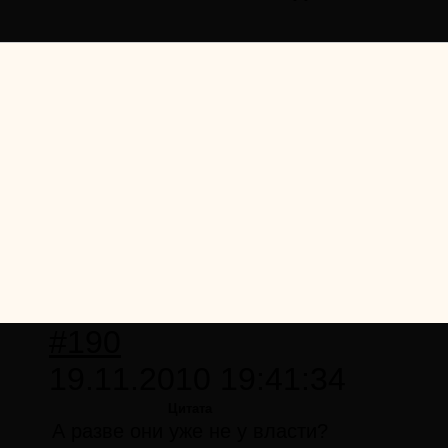
#190
19.11.2010 19:41:34
Цитата
А разве они уже не у власти?