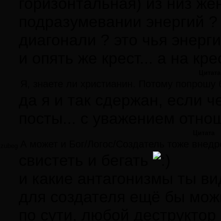
горизонтальная) из низ жен
подразумевании энергий ? 
диагонали ? это чья энерги
и опять же крест... а на кр
Цитата
Я, знаете ли христианин. Потому попрошу 
да я и так сдержан, если че
посты... с уважением отно
Цитата
А может и Бог/Логос/Создатель тоже внедр
zubeg
свистеть и бегать
и какие антагонизмы ты ви
для создателя ещё бы можн
по сути, любой деструктор