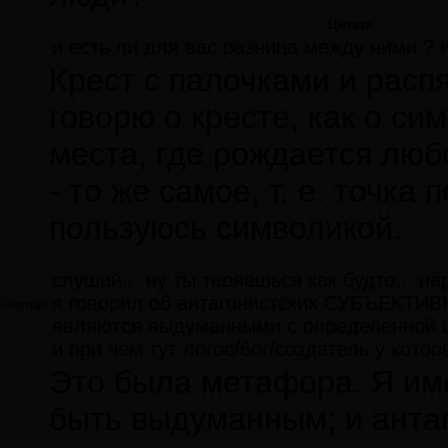
Цитата
и есть ли для вас разница между ними ? и
Крест с палочками и распя
говорю о кресте, как о си
места, где рождается люб
- то же самое, т. е. точка
пользуюсь символикой.
слушай... ну ты теряешься как будто... на
я говорил об антагонистских СУБЪЕКТИВНЫ
German
являются выдуманными с определенной ц
и при чем тут логос/бог/создатель у кото
Это была метафора. Я име
быть выдуманным; и антаг