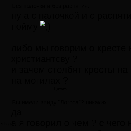
Без палочки и без распятия.
ну а с палочкой и с распят
пойму
либо мы говорим о кресте
христиантсву ?
и зачем столбят кресты на
на могилах ?
Цитата
Вы имели ввиду "Логоса"? никаких.
да
а я говорил о чем ? с чего
zubeg