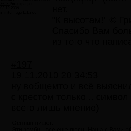
3628
Регистрация:
нет.
03.12.2009
infinitum-ego balance
"К высотам!" © Г
Спасибо Вам боль
из того что напис
#197
19.11.2010 20:34:53
ну вобщемто и всё выяснил
с крестом только... символ
всего лишь мнение)
German пишет:
Эти зомби - все еще люди. Наша с Вами об