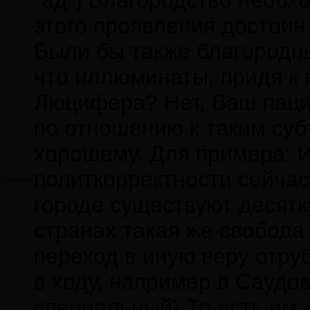
"ад") Благородство необхо
этого проявления достоин 
Были бы также благородн
что иллюминаты, придя к 
Люцифера? Нет, Ваш паци
по отношению к таким суб
хорошему. Для примера: И
политкорректности сейча
German
городе существуют десятк
странах такая же свобода
переход в иную веру отруб
в ходу, например в Саудо
специальный) То есть им 