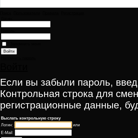
Поиск
Пользователи
Правила
Регистрация
Логин:
Пароль:
Запомнить меня
Напомнить пароль
Войти
Если вы забыли пароль, введи
Контрольная строка для смен
регистрационные данные, буд
Выслать контрольную строку
Логин:
или
E-Mail: