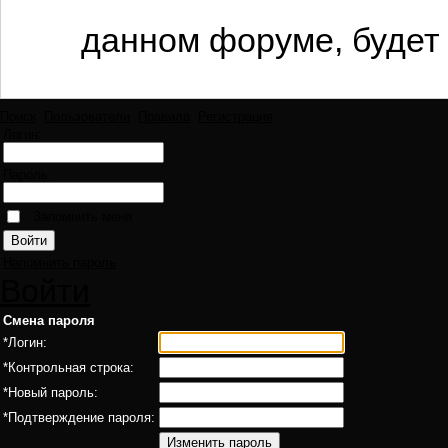
данном форуме, будет 
Поиск
Пользователи
Правила
Регистрация
Логин:
Пароль:
Запомнить меня
Напомнить пароль
Войти
Смена пароля
*
Логин:
*
Контрольная строка:
*
Новый пароль:
*
Подтверждение пароля: