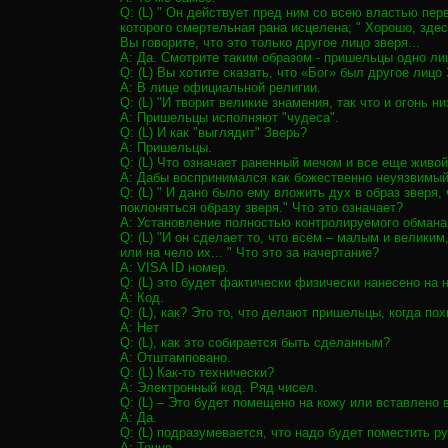
Q: (L) " Он действует пред ним со всею властью пер
которого смертельная рана исцелена; " Хорошо, здесь
Вы говорите, что это только другое лицо зверя...
A: Да. Смотрите таким образом - пришельцы одно ли
Q: (L) Вы хотите сказать, что «Бог» был другое лицо
A: В лице официальной религии.
Q: (L) "И творит великие знамения, так что и огонь
A: Пришельцы исполняют "чудеса".
Q: (L) И как "выглядит" Зверь?
A: Пришельцы.
Q: (L) Что означает раненный мечом и все еще живо
A: Дабы воспринимался как божественно неуязвимый
Q: (L) " И дано было ему вложить дух в образ зверя,
поклоняться образу зверя." Что это означает?
A: Установление полностью контролируемого обмана
Q: (L) "И он сделает то, что всем – малым и велики
или на чело их... " Что это за начертание?
A: VISA ID номер.
Q: (L) это будет фактически физически нанесено на 
A: Код.
Q: (L), как? Это то, что делают пришельцы, когда п
A: Нет
Q: (L), как это собирается быть сделанным?
A: Отштамповано.
Q: (L) Как-то технически?
A: Электронный код. Ряд чисел.
Q: (L) – Это будет помещено на кожу или вставлено в
A: Да.
Q: (L) подразумевается, что надо будет поместить р
A: Точно.