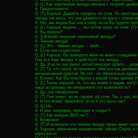
Q: (L) Как коричневая звезда связана с теорией двойн
A: Предположите!
Q: (T) Хорошо. Давайте говорить об этом. По некотор
звезда так мала, что она движется по кругу с планет
A: Нет, мы ведем Вас кое к чему, если Вы будете тер
Q: (L) Хорошо, ведите ..., мы хотим знать об этом. (T
A: Вы поняли?
Q: (L)Каково значение коричневой звезды?
A: Темная звезда.
Q: (L) Это - темная звезда ... окей...
A: Если она существует.
Q: (L) Хорошо, Вы выведете меня из моего страдания и
Она все еще звезда, и действует как звезда...
A: Да. И если она имеет эллиптическую орбиту..., воз
Q: (T) То, что наука, астрономия, описала как двойны
интерактивной орбитой. Но это - не обязательно един
A: Близко. Как Вы чувствуете с вашей точки зрения. 
Q: (L) Таким образом, те, что мы знаем и видим, могут
наши астрономы не обнаружили эту возможность?
A: Да, они обнаружили.
Q: (T) Они знают, но не говорят об этом. Так, у нас, 
A: И что может произойти, если б это было так?
Q: (L) Ну...
A: И она, например, приходит и уходит?
Q: (T) Как каждые 3600 лет?
A: Возможно.
Q: (T) И возможно эта темная звезда также имеет как
A: Хорошо, измененим направление: облако Оорта, и г
через кегли.