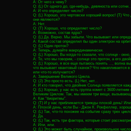
A: От чего к чему?
Q: (L) От одного до, где-нибудь, девяноста или сотни..
A: И что определяет число?
Q: (L) Хорошо, это чертовски хороший вопрос! (T) Чт
они являются?
A: Нет.
Q: (T) Хорошо, что определяет число?
A: Возможно, состав ядра?
Q: (L) Да. Верно. Мы забыли. Что вызывает или опред
A: Какой состав определил бы один электрон на орби
Q: (L) Один протон?
A: Теперь, думайте макродинамически.
Q: (L) Хорошо, Вы когда-то сказали, что солнце - окно
A: То, что мы говорим, - солнце это протон, а его двой
Q: (L) Хорошо, я все еще пытаюсь понять ..., волна 
что вызывает квантовый скачок? Что накапливается в 
или что-то излучается?
A: Завершение Великого Цикла.
Q: (J) Это просто есть. (L) Нет, нет...
A: И кто говорил, что двойник Солнца появляется каж
Q: (L) Хорошо, у нас есть группа комет с 3600-летним
Великим Циклом. Так, мы имеем три вещи, вызывающ
A: Как "биоритмы".
Q: (T) И у нас приближается трижды плохой день! Или
A: Плохой день, если Вы - Джон К. Рокфеллер, хорош
Q: (L) Так, что-то похожее на событие сразу трех ци
A: Да.
Q: (L) Так, есть три фактора, которые стоит рассматри
A: Или, или.
Q: (L) Это может быть случайное, произвольное числ