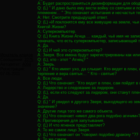
A: Будет распространяться дезинформации для обод
Q: (L) " И дано было ему вести войну со святыми и 
племенем... " Это означает испытания и несчастья т
A: Нет. Смотрите предыдущий ответ.
Q: (L) «И поклонятся ему все живущие на земле, чьи
Книгой Жизни?
A: Суперкомпьютер.
Q: (L) Книга Жизни Агнца ... каждый, чьё имя не запи
означать, что есть суперкомпьютер, записывающий т
A: Да.
Q: (L) И чей это суперкомпьютер?
Искатель кладов
A: Зверя. Все имена будут зарегистрированы как и
Сообщений:
2275
Q: (L), кто - этот " Агнец? "
Авторитет:
4069
A: Зверь.
Регистрация:
Q: (L) " Кто имеет ухо, да слышит. Кто ведет в плен
07.05.2011
терпение и вера святых... " Кто - святые?
A: Все люди.
Q: (L) Что означает: "Кто ведет в плен, сам пойдет в
A: Лидерство и следование за лидером.
Q: (L), если кто следуют за лидером, они станут пл
A: Да.
Q: (L) " И увидел я другого Зверя, выходящего из зе
значение?
A: Другие лица того же самого объекта.
Q: (L) Что означает «имел два рога подобно агнчим»?
A: Противоречия для запутывания.
Q: (L) И что ягненок представляет?
A: То же самое лицо Зверя.
Q: (L) Что означает он "говорил подобно дракону "??
A: То же самое.