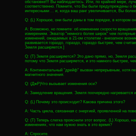
обстановке!!! Вы наблюдаетесь. Или, по крайней мере, лу
соответственно. Помните, что Вы были предупреждены о б
интересными ... и, когда ваш ранг увеличивается, Вы боле
Q: (L) Хорошое, они были даны в том порядке, в котором 
A: Возможно, но помните: об изменении скорости вращения
измерением. Экватор "немного более широк" чем полярные
изменений, ожидаемых в 21-ом столетии - внезапное возни
развивается гораздо, гораздо, гораздо быстрее, чем счит
Земля расширяется.]
Q: (T) Земля расширяется? Это дано прямо, но, Земля расши
потому что Земля расширяется, и это намного быстрее, че
A: Континентальный "дрейф" вызван непрерывным, хотя пе
магнитного значения.
Q: (ДжР)Что вызывает изменения оси?
A: Замедление вращения. Земля поочередно нагревается и
Q: (L) Почему это происходит? Какова причина этого?
A: Часть цикла, связанная с энергией, проявленной на по
Q: (T) Теперь слегка прояснили этот вопрос. (L) Хорошо, н
изменениях, что нам нужно знать в это время?
A: Спросите.