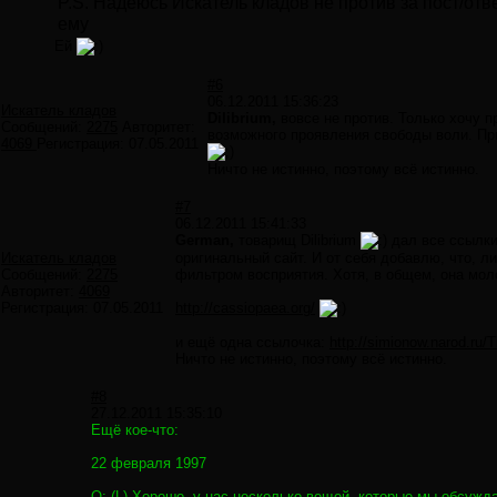
P.S. Надеюсь Искатель кладов не против за пост/от
ему
Ей
#6
06.12.2011 15:36:23
Искатель кладов
Dilibrium,
вовсе не против. Только хочу п
Сообщений:
2275
Авторитет:
возможного проявления свободы воли. Прин
4069
Регистрация:
07.05.2011
Ничто не истинно, поэтому всё истинно.
#7
06.12.2011 15:41:33
German,
товарищ Dilibrium
дал все ссылки
Искатель кладов
оригинальный сайт. И от себя добавлю, что, л
Сообщений:
2275
фильтром восприятия. Хотя, в общем, она мол
Авторитет:
4069
Регистрация:
07.05.2011
http://cassiopaea.org/
и ещё одна ссылочка:
http://simionow.narod.ru/T
Ничто не истинно, поэтому всё истинно.
#8
27.12.2011 15:35:10
Ещё кое-что:
22 февраля 1997
Q: (L) Хорошо, у нас несколько вещей, которые мы обсужд