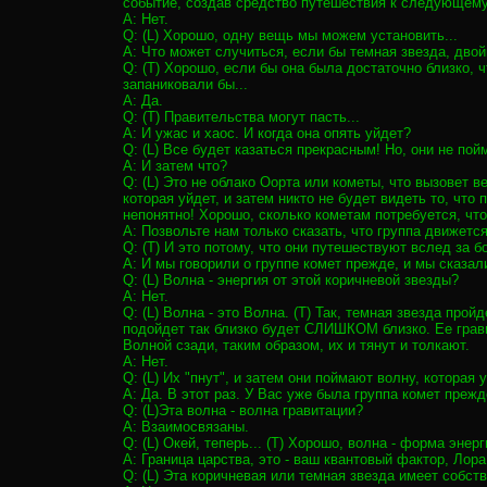
событие, создав средство путешествия к следующему
A: Нет.
Q: (L) Хорошо, одну вещь мы можем установить...
A: Что может случиться, если бы темная звезда, дво
Q: (T) Хорошо, если бы она была достаточно близко,
запаниковали бы...
A: Да.
Q: (T) Правительства могут пасть...
A: И ужас и хаос. И когда она опять уйдет?
Q: (L) Все будет казаться прекрасным! Но, они не пой
A: И затем что?
Q: (L) Это не облако Оорта или кометы, что вызовет 
которая уйдет, и затем никто не будет видеть то, что
непонятно! Хорошо, сколько кометам потребуется, чт
A: Позвольте нам только сказать, что группа движет
Q: (T) И это потому, что они путешествуют вслед за
A: И мы говорили о группе комет прежде, и мы сказали
Q: (L) Волна - энергия от этой коричневой звезды?
A: Нет.
Q: (L) Волна - это Волна. (T) Так, темная звезда про
подойдет так близко будет СЛИШКОМ близко. Ее грави
Волной сзади, таким образом, их и тянут и толкают.
A: Нет.
Q: (L) Их "пнут", и затем они поймают волну, которая
A: Да. В этот раз. У Вас уже была группа комет преж
Q: (L)Эта волна - волна гравитации?
A: Взаимосвязаны.
Q: (L) Окей, теперь... (T) Хорошо, волна - форма энер
A: Граница царства, это - ваш квантовый фактор, Лора
Q: (L) Эта коричневая или темная звезда имеет собст