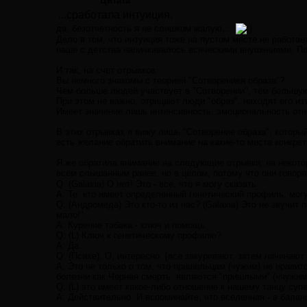
Цитата
...сработала интуиция.
да, безотчетность я не слишком жалую....
Дело в том, что интуиция тоже на пустом месте не работае
наше с детства напичкивалось всяческими внушениями. По
И так, на счет отрывков:
Вы немного знакомы с теорией "Сотворениея образа"?
Чем больше людей участвует в "Сотворении", тем большую
При этом не важно, отрицают люди "образ", находят его из
Имеет значение лишь интенсивность, эмоциональность отно
В этих отрывках я вижу лишь "Сотворение образа", который
есть желание обратить внимание на какие-то места конкрет
Я же обратила внимание на следующие отрывки, на некотор
всем слышанным ранее, но в целом, потому что они говоря
Q: (Galaxia) О нет! Это - все, что я могу сказать.
A: Те, кто имеет определенный генетический профиль, мог
Q: (Андромеда) Это кто-то из нас? (Galaxia) Это не звучит
мало!"
A: Курение табака - ключ и помощь.
Q: (L) Ключ к генетическому профилю?
A: Да.
Q: (Психе), О, интересно. [все закуривают, затем начинают
A: Это не только о том, что пришельцам (чужим) не нравит
болезни как Черная смерть, являются "пришлыми" («чужим
Q: (L) это имеет какое-либо отношение к нашему танцу суп
A: Действительно. И вспоминайте, что вселенная - в балан