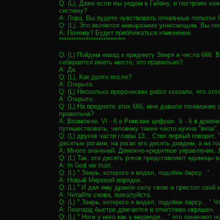
Q: (L), Даже если мы уедем в Гайану, и построим хиж
систему?
A: Лора, Вы будете чувствовать отчаянные попытки 
Q: (L), Это является невыразимо угнетающим. Вы по
A: Почему? Будет приближаться изменение.
***************************
Q: (L) Пойдем назад к предмету Зверя и числа 666.
собирается иметь место, это правильно?
A: Да.
Q: (L), Как долго после?
A: Открыто.
Q: (L) Несколько пророческих работ сказали, что это
A: Открыто.
Q: (L) На предмете этих 666, мне давали понимание 
правильна?
A: Возможно. VI - 6 в Римских цифрах. S - 6 в древне
путешествовать, человеку также часто нужна "виза",
Q: (L) другие части главы 13... Стих первый говорит
десятью рогами, на рогах его десять диадем, а на го
A: Много значений. Денежно-кредитное управление.
Q: (L) Так, эти десять рогов представляют единицы 
A: In God we trust.
Q: (L) " Зверь, которого я видел, подобен барсу..."
A: Новый Мировой порядок.
Q: (L) " И дал ему дракон силу свою и престол свой 
A: Читайте снова, пожалуйста.
Q: (L) " Зверь, которого я видел, подобен барсу... " 
A: Леопард быстро двигается и отчетливо окрашен.
Q: (L) " Ноги у него как у медведя... " что означают н