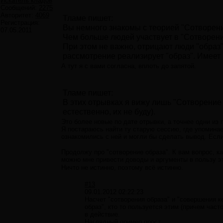
Искатель кладов
Сообщений:
2275
Авторитет:
4069
Тламе пишет:
Регистрация:
Вы немного знакомы с теорией "Сотворен
07.05.2011
Чем больше людей участвует в "Сотворени
При этом не важно, отрицают люди "образ"
рассмотрение реализирует "образ". Имеет
А тут я с вами согласна, вплоть до запятой.
Тламе пишет:
В этих отрывках я вижу лишь "Сотворение
естественно, их не буду).
Это более новые по дате отрывки, а точнее одни из
Я постараюсь найти ту старую сессию, где упомина
ознакомились с ней и могли бы сделать вывод. Если
Продолжу про "сотворение образа". К вам вопрос, ка
можно мне привести доводы и аргументы в пользу эт
Ничто не истинно, поэтому всё истинно.
#13
09.01.2012 02:22:23
Насчет "сотворения образа" и "совершения к
образ", кто то пользуется этим (причем част
в действие.
Наглядный пример прост.