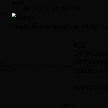
#10
14.06.2012 11:59:20
German
Надо было назвать тему "
#11
14.06.201
Это навер
Neo
Сообщений:
7859
Авторитет:
12297
Регистрация:
признатьс
30.09.2009
Довольно
#12