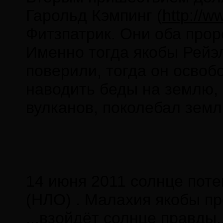
Гарольд Кэмпинг (
http://w
Фитзпатрик. Они оба прор
Именно тогда якобы Рейэл
поверили, тогда он освоб
наводить беды на землю, 
вулканов, поколебал земл
14 июня 2011 солнце поте
(НЛО) . Малахия якобы пр
...взойдёт солнце правды.