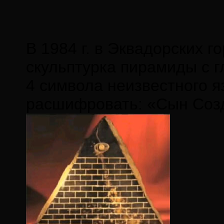
В 1984 г. в Эквадорских 
скульптурка пирамиды с 
4 символа неизвестного я
расшифровать: «Сын Созд