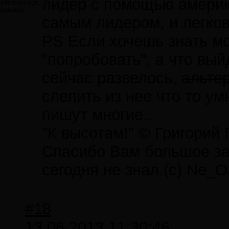
лидер с помощью америк
infinitum-ego
balance
самым лидером, и легков
PS Если хочешь знать мо
"попробовать", а что вы
сейчас развелось,
альте
слепить из нее что то ум
пишут многие..
"К высотам!" © Григорий
Спасибо Вам большое за 
сегодня не знал.(с) Ne_O
#18
13.06.2013 11:30:46