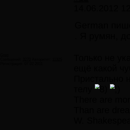
14.06.2012 12
German пиш
. Я румян, д
Greg
Только не ук
Сообщений:
3270
Авторитет:
11325
Регистрация:
07.02.2011
ещё какой чу
Пристально 
телу
There are mor
Than are drea
W. Shakespea