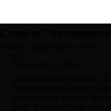
Спам от "антихриста
Это мне сегодня пришло на почту
#1
14.06.2012 10:13:47
Моё послание человеку и 
Ты проиграешь мне, свою 
которому не видала Земля
даю, Я открою тебе малос