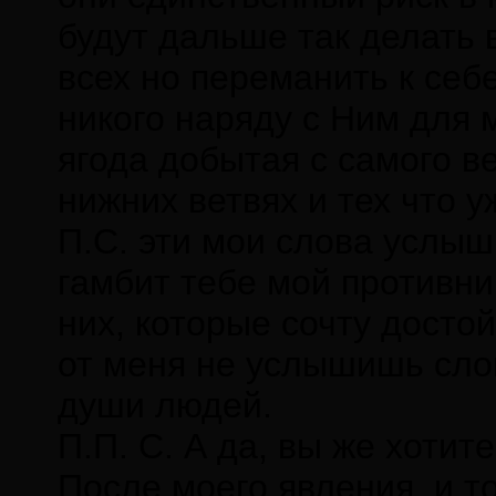
будут дальше так делать 
всех но переманить к себ
никого наряду с Ним для
ягода добытая с самого в
нижних ветвях и тех что у
П.С. эти мои слова услыш
гамбит тебе мой противник
них, которые сочту досто
от меня не услышишь сло
души людей.
П.П. С. А да, вы же хотит
После моего явления, и т