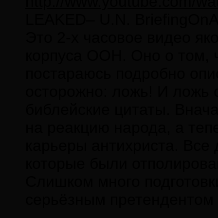
http://www.youtube.com/w
LEAKED– U.N. BriefingOnAl
Это 2-х часовое видео я
корпуса ООН. Оно о том, 
постараюсь подробно опи
осторожно: ложь! И ложь 
библейские цитаты. Внача
на реакцию народа, а тепе
карьеры антихриста. Все 
которые были отполирова
Слишком много подготовки
серьёзным претендентом н