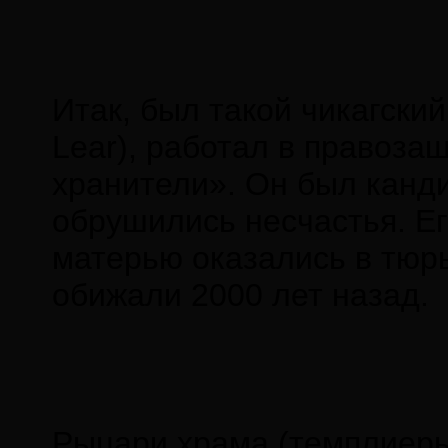
Итак, был такой чикагски
Lear), работал в правоза
хранители». Он был канд
обрушились несчастья. Его
матерью оказались в тюрь
обижали 2000 лет назад.
Рыцари храма (темплиеры