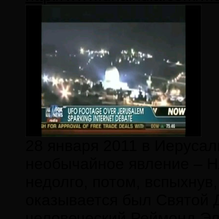
28 января 2011 в Иеруса
необычайное явление – Н
недолго, потом, вспыхнув,
оказывается был Святой 
человеческий Реймонд Эл