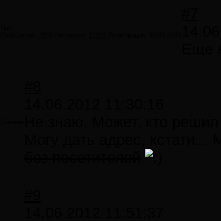
#7
14.06
Neo
Сообщений:
7859
Авторитет:
12297
Регистрация:
30.09.2009
Еще 
#8
14.06.2012 11:30:16
Не знаю. Может, кто решил 
German
Могу дать адрес, кстати... 
без посетителей
#9
14.06.2012 11:51:37