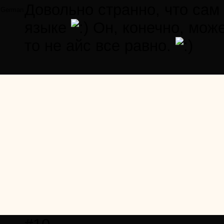
Довольно странно, что сам
German
языке
Он, конечно, може
то не айс все равно.