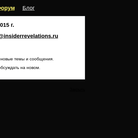
орум
Блог
15 г.
insiderrevelations.ru
ь новые темы и сообщения.
обсуждать на новом.
Закрыть