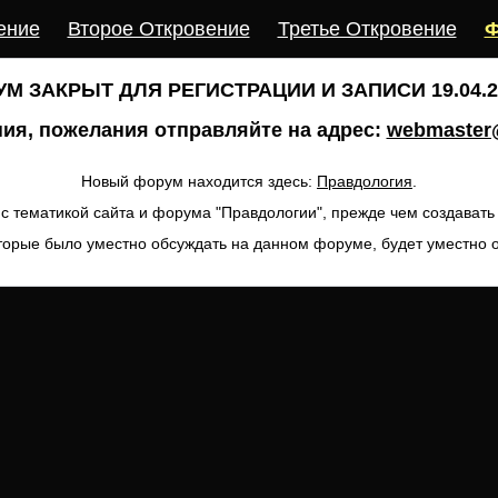
ение
Второе Откровение
Третье Откровение
Ф
М ЗАКРЫТ ДЛЯ РЕГИСТРАЦИИ И ЗАПИСИ 19.04.20
ия, пожелания отправляйте на адрес:
webmaster@
Новый форум находится здесь:
Правдология
.
с тематикой сайта и форума "Правдологии", прежде чем создават
торые было уместно обсуждать на данном форуме, будет уместно 