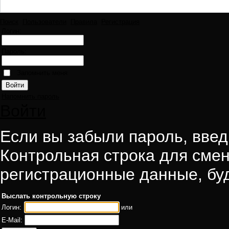
Поиск
Пользователи
Правила
Регистрация
Логин:
Пароль:
Запомнить меня
Напомнить пароль
Войти
Если вы забыли пароль, введи
Контрольная строка для смен
регистрационные данные, буд
Выслать контрольную строку
Логин:
или
E-Mail: