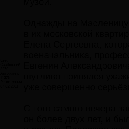
музой.
Однажды на Масленицу 
в их московской кварти
Елена Сергеевна, котор
военачальника, професс
Greg
Евгения Александровича
Сообщений:
3270
Авторитет:
шутливо принялся ухажи
11325
Регистрация:
уже совершенно серьёз
07.02.2011
С того самого вечера з
он более двух лет, и б