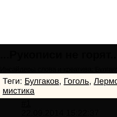
...Рукописи не горят..
Инсайдеры слова и креатива: Булгаков
Теги:
Булгаков
,
Гоголь
,
Лерм
мистика
#1
22.09.2014 15:22:37