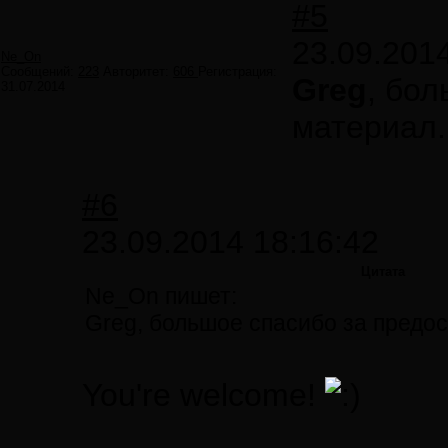
#5
23.09.201
Ne_On
Сообщений:
223
Авторитет:
606
Регистрация:
Greg
, бо
31.07.2014
материал.
#6
23.09.2014 18:16:42
Цитата
Ne_On пишет:
Greg, большое спасибо за предо
You're welcome!