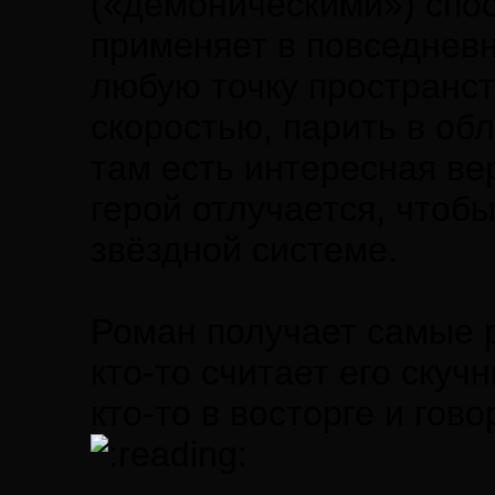
(«демоническими») спо
применяет в повседнев
любую точку пространст
скоростью, парить в обл
там есть интересная вер
герой отлучается, чтобы
звёздной системе.
Роман получает самые 
кто-то считает его скуч
кто-то в восторге и гов