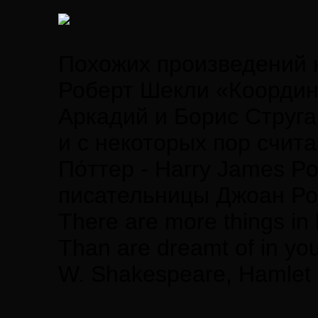
Похожих произведений 
Роберт Шекли «Координ
Аркадий и Борис Струга
и с некоторых пор счит
По́ттер - Harry James P
писательницы Джоан Ро
There are more things in 
Than are dreamt of in you
W. Shakespeare, Hamlet