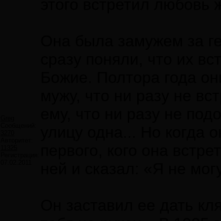
этого встретил любовь 
Она была замужем за г
сразу поняли, что их вс
Божие. Полтора года он
мужу, что ни разу не вс
ему, что ни разу не под
Greg
Сообщений:
улицу одна... Но когда 
3270
Авторитет:
первого, кого она встре
11325
Регистрация:
07.02.2011
ней и сказал: «Я не мог
Он заставил ее дать кля