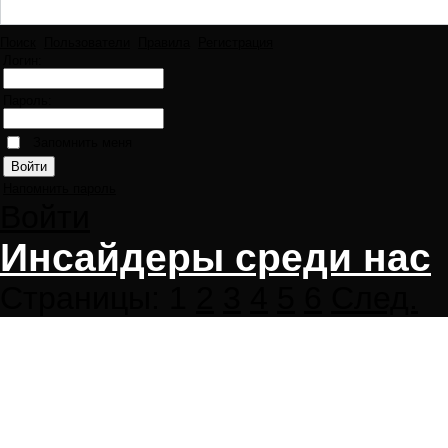
Поиск
Пользователи
Правила
Регистрация
Логин:
Пароль:
Запомнить меня
Напомнить пароль
Войти
Инсайдеры среди нас
Страницы:
1
2
3
4
5
6
След.