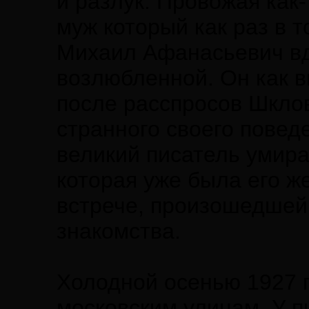
и разлук. Провожая как
муж который как раз в 
Михаил Афанасьевич вд
возлюбленной. Он как в
после расспросов Шклов
странного своего поведе
великий писатель умира
которая уже была его ж
встрече, произошедшей 
знакомства.
Холодной осенью 1927 г
московским улицам. У п