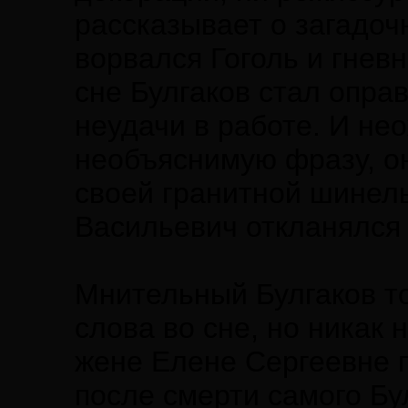
рассказывает о загадочн
ворвался Гоголь и гневн
сне Булгаков стал опра
неудачи в работе. И не
необъяснимую фразу, он
своей гранитной шинел
Васильевич откланялся 
Мнительный Булгаков то
слова во сне, но никак 
жене Елене Сергеевне 
после смерти самого Бу