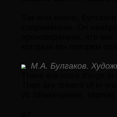
Так или иначе, Булгако
современник. Он «напро
произведениях, что мог
которых мы говорим сег
-
М.А. Булгаков. Худож
There are more things in 
Than are dreamt of in you
W. Shakespeare, Hamlet
#7