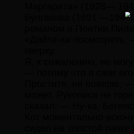
Маргарита» (1928— 194
Булгакова (1891 —194
романом о Понтии Пила
«Дайте-ка посмотреть, 
кверху.
Я, к сожалению, не могу
— потому что я сжег его
Простите, не поверю, —
может. Рукописи не горя
сказал: — Ну-ка, Бегемо
Кот моментально вскочил
сидел на толстой пачке 