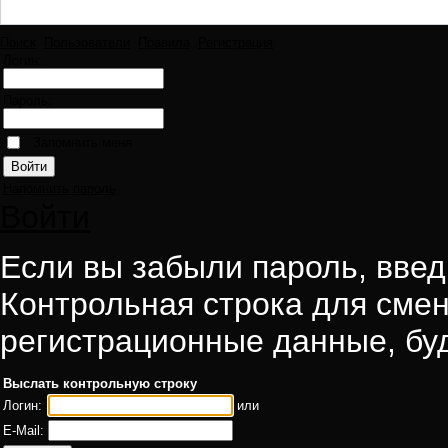
Поиск
Пользователи
Правила
Регистрация
Логин:
Пароль:
Запомнить меня
Напомнить пароль
Войти
Если вы забыли пароль, введи
Контрольная строка для смен
регистрационные данные, буд
Выслать контрольную строку
Логин:
или
E-Mail: