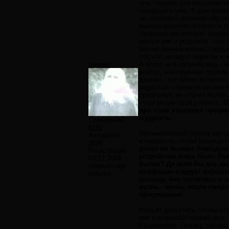
они, глупые, что владычеств
сведущего ума. А для безму
ни истинного влияния над ог
былого величия останется п
Напрасно восклицает владею
малых рек и родников - это 
бесчисленные волны, гордын
тот, кто овладел берегом и 
newgen
А благо не в пучинах вод - 
войско, многоценное оружие,
далеко - тот более потеряет
радостью - примите во имя б
приплывут, не станет более 
- чем разум свой утешить.
О
при этом изъявляя презре
мудрость.
Сообщений:
6193
Несмысленный глупец заводи
Авторитет:
и мудрости, чтобы посредст
3628
долго ли бывает благодуше
Регистрация:
устройство мира было бож
03.12.2009
бытия? Да если бы все лю
infinitum-ego
профанам следует внушать
balance
господу, ему молились и н
жизнь - жизнь после смерт
прегрешения.
Нельзя допустить, чтобы вс
миг совершили тяжкий грех. 
Разумеется, Творец, однако