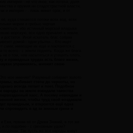
ие империи - не что иное, как потеха, доля
инства и оружия ни сладострастной власти,
к и империя - . лишь минет срок, и от
её, куда стекаются потоки всех вод, всех
, плывя морем и гребью черпая
осмеяться, ибо истинный морской владыка
тихию морскую, все одно причалят к земле.
 и достаток. Иной искатель благ, собрав
ивезет домой - одни убытки... Кто ищет
идут сами; имеющие их ещё и поклонятся с
-то всего - с земли поднять. Когда же блага
ь не о том, чем насытиться и утешить плоть,
у и праведных трудах есть благо жизни,
 науках упражняясь, множит свою
"Это мое имение!" Разумный собирает золото
травы, выбивает степи до черноты, но
однако всегда летает и поет. Подобное
е народы на земле изведали таинства
 первозданный хаос. А посему невеждам и
енной жизни, чтобы труд свой воздавали
удет праведным, и откроется ещё одна
ли спровадить в ад за земные грехи и
 Ева, познав её от Древа Знаний, в тот же
, и по подобию - с греховным удом?
неведении. Так пусть же все народы живут