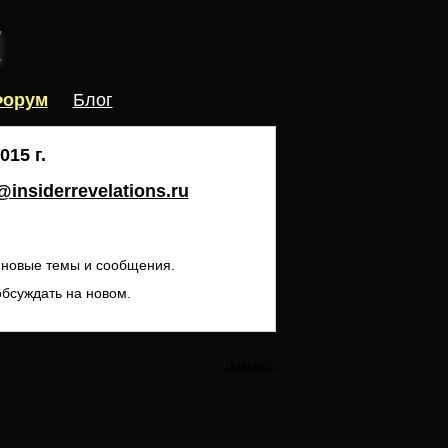
орум
Блог
15 г.
insiderrevelations.ru
ь новые темы и сообщения.
обсуждать на новом.
Закрыть