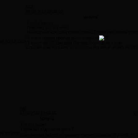
#42
26.02.2010 18:30:09
Цитата
Frenkel пишет:
Помоему всё логично.
Изначально как собиратели золота.Позже уже имеем дело
Это они евреев прежде всего создали
ия:
03.12.2009
"К высотам!" © Григорий Палама, последние слова.
Спасибо Вам большое за вопросы, без них я ничего из того
#44
27.02.2010 12:04:45
0
Цитата
Frenkel пишет:
Евреи как отдельная раса ?
02.10.2009
Если вечных козлов отпущения считать отдельной расой, то д