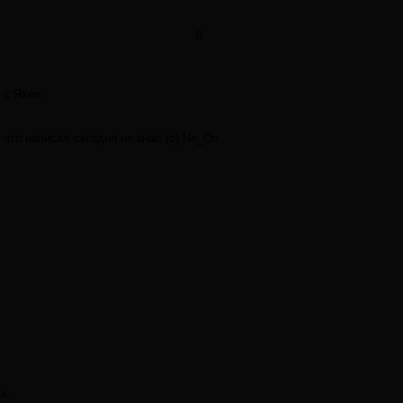
0
 с Яхве.
 что написал сегодня не знал.(с) Ne_On
а.