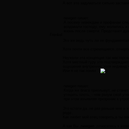
А вот это задуматься сильно застави
newgen пишет:
А посему невеждам и профанам след
воздавали господу, ему молились и 
жизнь после смерти. Предстанет душ
Frenkel
Это же ведь чуть ли не фундаментал
Хотя почти все стремящиеся..отчерпы
Неужели эта концепция так мастерск
Хотя местный гуру это подтверждает
ощущения внутренние,хотя индивид ч
Или я не так понял ?
newgen пишет:
Когда же блага приплывут, не стане
утешить плоть, - чем разум свой ут
при этом изъявляя презрение к утро
Это кстати да..не раз раньше мне и 
роде..
Как любит мой отец говорить,а ты по
А как Вы ,
newgen
,относитесь к этом