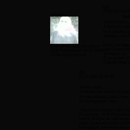
#45
27.02.2010 13:
newgen
Цит
Frenkel пишет:
Евреи как отд
Ну в общем,где
банкиры,и воо
А вот что прав
Сообщений:
6193
Авторитет:
духа Божия,что
3628
Регистрация:
03.12.2009
талмудистах".
infinitum-ego balance
"К высотам!" ©
Спасибо Вам бо
#46
27.02.2010 13:40:39
Sivers пишет:
Если вечных козлов отпущен
Это как сказать.Само слово
Вот интересный текст
"Постигнув в Иудее тайну Зн
На небесах, во Вселенной с
земле. Воссев на трех моря
ездок держала в своих рука
Безмудрые, неученые народы