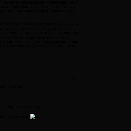
л один из всех народов и заповедал ему
жно, чтобы пастырь кормился так же, как
о, а по крупицам собирать золото - дар
мог ведать бога. И никогда во веки, как бы
их же народах и вовсе нет речи. Только
ой человеческой он обратит в кровлю, окна
из его стены, пожнет вселенский хаос.
 света, но никогда и никому не зреть, как
иться сакральным для стада. Скоту щипать
0
лей возникает..
сть - божественную суть.
ам от Создателей