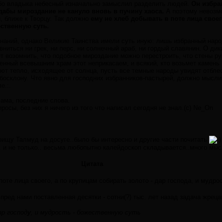
ибо владыка небесный изначально замыслил разделить людей.
Он избра
дабы мироздание не кануло вновь в пучину хаоса.
А поэтому невозмо
й, ближе к Творцу. Так должно
ему не хлеб добывать в поте лица своег
ественную суть.
наний, однако Великие Таинства имели суть иную: лишь избранный народ 
авниться ни грек, ни перс, ни солнечный араб, ни гордый славянин. О дик
возомнить, что подобное мироздание можно перестроить, что стены рук
ренный всевышним храм этот неприкасаем, и всякий, кто возьмет камень 
т тепло, исходящее от солнца, пусть все темные народы увидят отблески
ебосклону. Что явно для господних избранников-пастырей, должно мысл
е.:.
лама, последние слова.
осы, без них я ничего из того что написал сегодня не знал.(с) Ne_On
поищу Талмуд на досуге..было бы интересно и другие части почитать
. и не только.. весьма любопытно калейдоскоп складывается..много мыс
Цитата
оте лица своего, а по крупицам собирать золото - дар господа, и мудро
 пред нами поставленная десятки - сотни(?) тыс. лет назад задача жрец
ар господ
у
, и мудрость - божественную суть