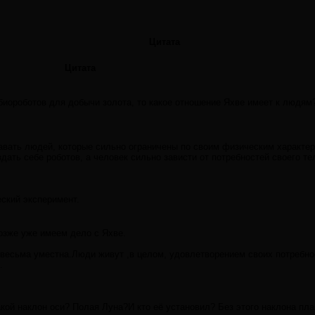
Цитата
Цитата
биороботов для добычи золота, то какое отношение Яхве имеет к людям
авать людей, которые сильно ограничены по своим физическим характер
здать себе роботов, а человек сильно зависти от потребностей своего те
ский эксперимент.
озже уже имеем дело с Яхве.
 весьма уместна.Люди живут ,в целом, удовлетворением своих потребн
.
кой наклон оси? Полая Луна?И кто её установил? Без этого наклона пла