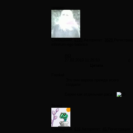
newgen
Сообщений:
6193
Авторитет:
3628
Регистрац
infinitum-ego balance
#43
27.02.2010 11:25:53
0
Цитата
Frenkel
Это они евреев прежде всего
создали
Евреи как отдельная раса ?
Sivers
Сообщений:
616
Авторитет:
45
Регистрация: