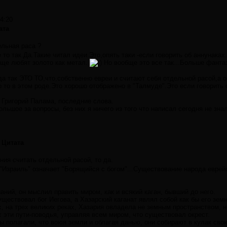
34:20
ата
ельная раса ?
 то так.Да.Такие читал идеи.Это,опять таки -если говорить об аннунака
бще любят золото как метал.
Но вообще это все так...Больше фанта
да так ЭТО ТО,что,cобственно евреи и считают себя отдельной расой,а 
 то в этом роде.Это хорошо отображено в "Талмуде".Это если говорить
 Григорий Палама, последние слова.
льшое за вопросы, без них я ничего из того что написал сегодня не зна
Цитата
ия считать отдельной расой, то да.
 "Израиль" означает "Борящийся с богом"...Существование народа еврейс
аний, он мыслил править миром, как и всякий каган, бывший до него.
уществовал бог Иегова, а Хазарский каганат являл собой как бы его зе
х, на трех великих реках, Хазария овладела не земным пространством, н
х эти пути-поводья, управляя всем миром, что существовал окрест.
 полагали, что воюя земли и облагая данью, они собирают в кулак сво