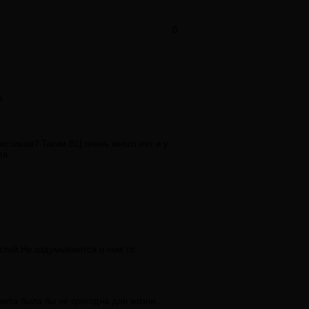
0
?
истикам? Таким ВЦ очень много лет и у
ла.
остей.Не задумываются о чем то
нета была бы не пригодна для жизни..