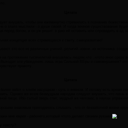
ло..
Цитата
ует внушать, чтобы они ежеминутно стремились к познанию божественн
не о злате мыслили - о душе своей. И тогда земное существование буде
а перед богом, а он уж решит: в раю её оставить или спровадить в ад з
ьная концепция всех стремящихся к свету..саморазвитию!
вают это все из различных учений..религий..извне..из источника..созда
и на протяжении тысячелетий внушалась людям,что ..чтото иное сразу в
.Выходит эти убеждения..лишь игра Сильной ВЕры и самовнушения? отт
увствует правоту..
Цитата
т более забот о хлебе насущном - суть о земном. И потому есть время п
ешить. Однако же всем безмудрым народам следует внушать, что лишь в 
бной пище. Ибо сытый зверь спит, мудрый же человек, в науках упражня
хорошим знакомым приходилось слышать , что от беззаботной жизни ерундо
кажи мне еврея - рабочего,который чтото делает своими руками
у тексту?