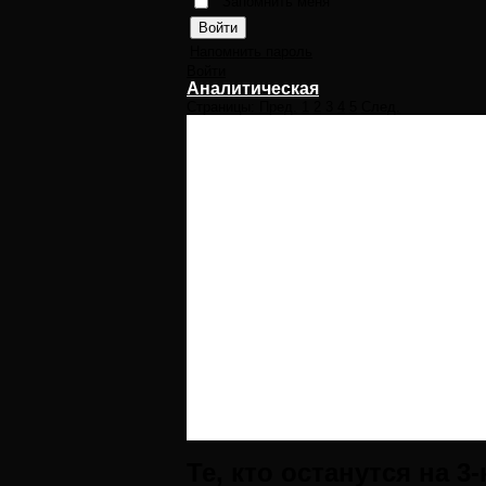
Запомнить меня
Напомнить пароль
Войти
Аналитическая
Страницы:
Пред.
1
2
3
4
5
След.
Те, кто останутся на 3-