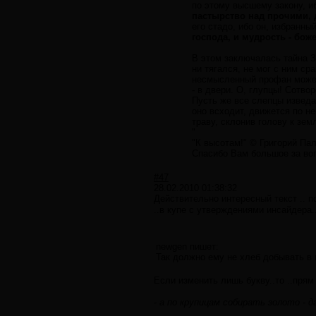
по этому высшему закону, 
пастырство над прочими, 
его стадо, ибо он, избранны
господа, и мудрость - бож
В этом заключалась тайна З
ни тягался, не мог с ним ср
несмысленный профан может 
- в двери. О, глупцы! Сотво
Пусть же все слепцы изведаю
оно всходит, движется по н
траву, склонив голову к земл
"
"К высотам!" © Григорий Па
Спасибо Вам большое за вопр
#47
28.02.2010 01:38:32
Действительно интересный текст .. 
..в купе с утверждениями инсайдера.
newgen пишет:
Так должно ему не хлеб добывать в п
Если изменить лишь букву..то ..прям
-
а по крупицам собирать золото - д