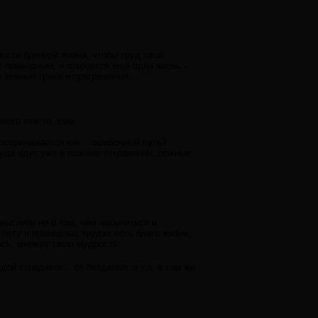
ости бренной жизни, чтобы труд свой
т праведным, и откроется ещё одна жизнь -
а земные грехи и прегрешения.
нного кем то..хмм
оспринимается как .. ошибочный путь?
уда идут уже и ложные откровения..ложные
омыслить не о том, чем насытиться и
поту и праведных трудах есть благо жизни,
ясь, множит свою мудрость.
й страдаете....от безделья..и т.п. в том же