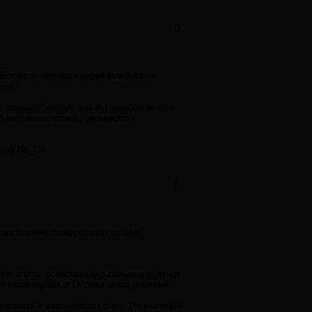
0
х.Вот ведь недаром евреи все больше
зии.
остальных "гоями" -как бы людьми,но без
 о верующих евреях "иудаистах-
л.(с) Ne_On
0
кого полно парадоксов и загадок.
мную плоть, воинственную сильную руку на
е территорией, а Путями, и как опытный
ю власть и увеличивают силу. Но знали бы