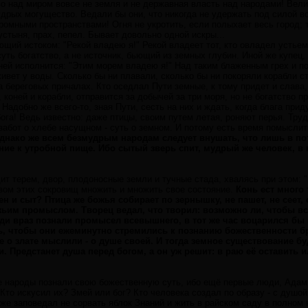
о над миром вовсе не земля и не державная власть над народами! Велик
дрых могущество. Ведали бы они, что никогда не удержать под силой во
ромными пространствами! Огня не укротить, если полыхает весь город; та
устыня, прах, пепел. Бывает довольно одной искры...
щий истоком: "Рекой владею я!" Рекой владеет тот, кто овладел устьем 
суть богатство, а не источник, бьющий из земных глубин. Иной же купец
ей исполнится: "Этим морем владею я!" Над таким блаженным грех и п
живет у воды. Сколько бы ни плавали, сколько бы ни покоряли корабли с
на береговых причалах. Кто оседлал Пути земные, к тому придет и слава,
 коней и корабли, отправится за добычей за три моря, но не богатство пр
. Надобно же всего-то, зная Пути, сесть на них и ждать, когда блага пр
ога! Ведь известно: даже птицы, своим путем летая, роняют перья. Труда
забот о хлебе насущном - суть о земном. И потому есть время помыслит
днако же всем безмудрым народам следует внушать, что лишь в пот
ние к утробной пище. Ибо сытый зверь спит, мудрый же человек, в
т терем, двор, плодоносные земли и тучные стада, хвалясь при этом: 
вом этих сокровищ множить и множить свое состояние.
Конь ест много 
н и сыт? Птица же божья собирает по зернышку, не пашет, не сеет, 
ьим промыслом. Творец ведал, что творил: возможно ли, чтобы вс
ди враз познали промысел всевышнего, в тот же час воцарился бы
, чтобы они ежеминутно стремились к познанию божественности бр
е о злате мыслили - о душе своей. И тогда земное существование б
и. Предстанет душа перед богом, а он уж решит: в раю её оставить и
е народы познали свою божественную суть, ибо ещё первые люди, Адам и
Кто искусил их? Змей или бог? Кто человека создал по образу - с душой
 же заповедал не сорвать яблок Знаний и жить в райском саду в полном 