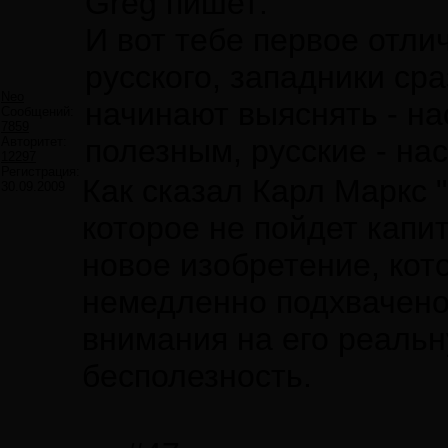
Greg пишет:
И вот тебе первое отли
русского, западники ср
Neo
начинают выяснять - на
Сообщений:
7859
полезным, русские - на
Авторитет:
12297
Регистрация:
Как сказал Карл Маркс "
30.09.2009
которое не пойдет капи
новое изобретение, кот
немедленно подхвачено
внимания на его реальн
бесполезность.