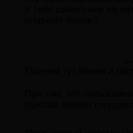
У тебя самого ник на ла
огорчает более?
Цита
Причем тут Нокия и пр
При том, что пользован
угрозой потери государ