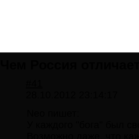
Чем Россия отличает
#41
28.10.2012 23:14:17
Neo пишет:
У каждого "бога" был с
Возможно даже, что ка