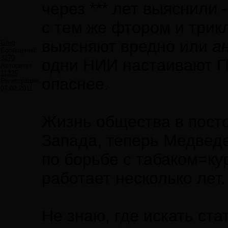
через *** лет выяснили -
с тем же фтором и трик
выясняют вредно или
а
Greg
Сообщений:
3270
одни НИИ настаивают ГМ
Авторитет:
11325
опаснее.
Регистрация:
07.02.2011
Жизнь общества в посто
Запада, теперь Медведе
по борьбе с табаком=ку
работает несколько лет.
Не знаю, где искать ста