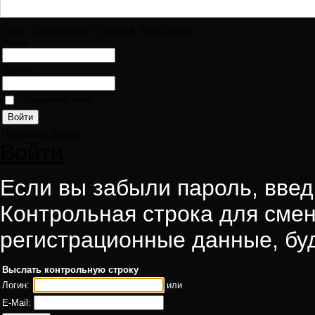
Поиск
Пользователи
Правила
Регистрация
Логин:
Пароль:
Запомнить меня
Напомнить пароль
Войти
Если вы забыли пароль, введи
Контрольная строка для смен
регистрационные данные, буд
Выслать контрольную строку
Логин:
или
E-Mail: