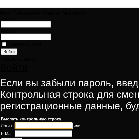
Поиск
Пользователи
Правила
Регистрация
Логин:
Пароль:
Запомнить меня
Напомнить пароль
Войти
Если вы забыли пароль, введи
Контрольная строка для смен
регистрационные данные, буд
Выслать контрольную строку
Логин:
или
E-Mail: