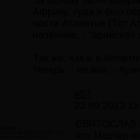
За основу были выбр
Африку, туда и был пе
части Атлантов (Тот Ат
название, - "арийская
Так же, как и в Атлант
теперь, - не все, - Ари
#57
22.09.2013 15
СВЯТОСЛАВ 
Forester
что Мастер н
Сообщений:
3244
Авторитет:
7972
Регистрация:
24.10.2010