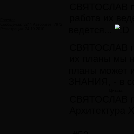
СВЯТОСЛАВ п
работа их вед
Forester
Сообщений:
3244
Авторитет:
7972
ведётся...
Регистрация:
24.10.2010
СВЯТОСЛАВ п
их планы мы н
планы может 
ЗНАНИЯ, - в со
Цитата
СВЯТОСЛАВ п
Архитектура 