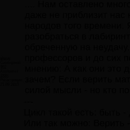
.... Нам оставлено мног
даже не приблизит нас
народов того времени.
разобраться в лабиринт
обреченную на неудачу
профессоров и до сих п
vlgrus
Сообщений:
мнению: А как они это д
902
Авторитет:
1835
зачем? Если верить ма
Регистрация:
21.09.2013
силой мысли - но кто пов
---
Цикл такой есть: быть -
Или так можно: Верить -