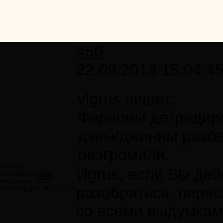
#50
22.09.2013 15:04:4
vlgrus пишет:
Фараоны деградиро
дэвы/джинны разбе
разгромили.
Forester
vlgrus, если Вы де
Сообщений:
3244
Авторитет:
7972
разобраться, перес
Регистрация:
24.10.2010
со всеми выдумками