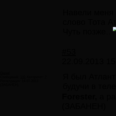
Навели меня 
слово Тота Ат
Чуть позже..
#53
22.09.2013 15
Daniel
Я был Атлант
Сообщений:
131
Авторитет:
7
Регистрация:
14.07.2013
будучи в теле
(ЗАБАНЕН)
Forester,
а ра
(ЗАБАНЕН)