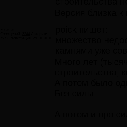
строительства н
Версия близка к 
poick пишет:
Forester
Сообщений:
3244
Авторитет:
множество недо
7972
Регистрация:
24.10.2010
камнями уже сов
Много лет (тыся
строительства, 
А потом было од
Без силы..
А потом и про си