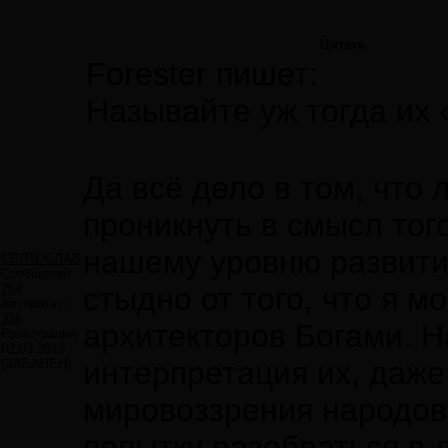
Цитата
Forester пишет:
Называйте уж тогда их 
Да всё дело в том, что
проникнуть в смысл тог
нашему уровню развити
СВЯТОСЛАВ
Сообщений:
254
стыдно от того, что я м
Авторитет:
336
архитекторов Богами. Н
Регистрация:
02.03.2013
интерпретация их, даже
(ЗАБАНЕН)
мировоззрения народов
попытку разобраться в 