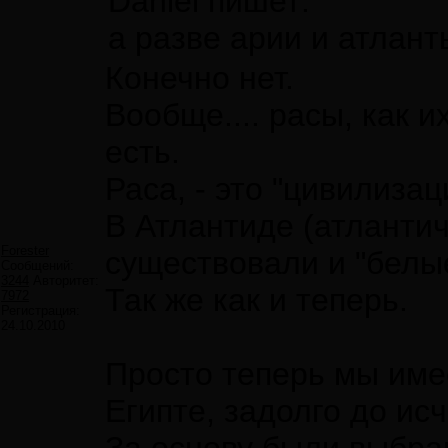
Daniel пишет:
а разве арии и атлант
Конечно нет.
Вообще.... расы, как и
есть.
Раса, - это "цивилизац
В Атлантиде (атланти
Forester
существовали и "белы
Сообщений:
3244
Авторитет:
Так же как и теперь.
7972
Регистрация:
24.10.2010
Просто теперь мы имее
Египте, задолго до ис