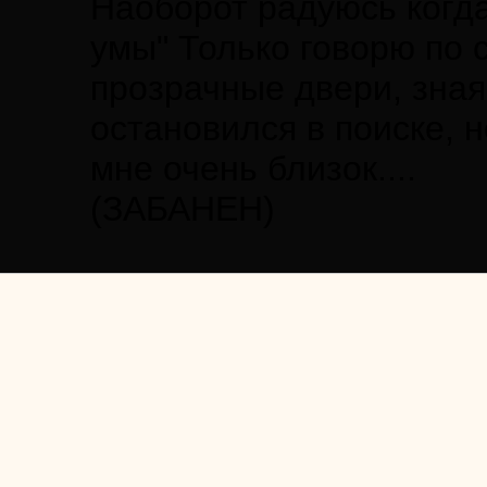
Наоборот радуюсь когд
умы" Только говорю по с
прозрачные двери, зная 
остановился в поиске, 
мне очень близок....
(ЗАБАНЕН)