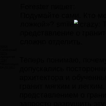
Forester пишет:
Подумайте сами. Кто ме
ложкой»? smile
Т
представление о гранит
сложно отделить.
poick
Сообщений:
1275
Авторитет:
Теперь понимаю, почем
3297
Регистрация:
допускались посторонни
04.09.2012
архитектора и обученн
гранит мягким и легким
представлением о грани
запросто разрушить эту