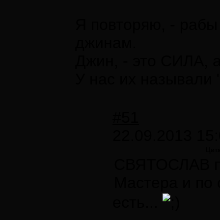
Я повторяю, - рабы
джинам.
Джин, - это СИЛА, а
У нас их называли 
#51
22.09.2013 15:
Цит
СВЯТОСЛАВ п
Мастера и по 
есть...