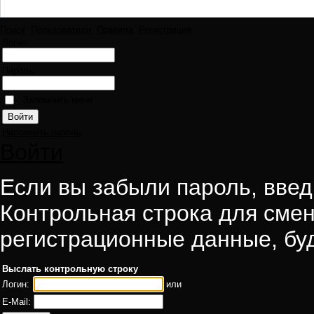
Поиск
Пользователи
Правила
Регистрация
Логин:
Пароль:
Запомнить меня
Напомнить пароль
Войти
Если вы забыли пароль, введи
Контрольная строка для смен
регистрационные данные, буд
Выслать контрольную строку
Логин:
или
E-Mail: