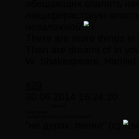
обещающих спалить нас
люциферастскую власть -
незалэжной
There are more things in 
Than are dreamt of in you
W. Shakespeare, Hamlet
#29
30.06.2014 16:24:20
Цитата
Greg пишет:
интересов много и разнообразные
"не дурак, понял" (с)