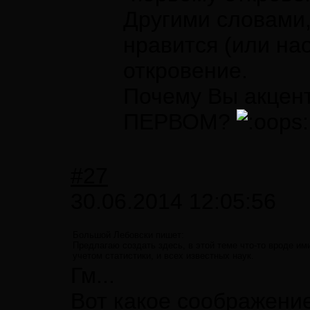
Другими словами, 
нравится (или нао
откровение.
Почему Вы акцен
ПЕРВОМ?
#27
30.06.2014 12:05:56
Большой Лебовски пишет:
Предлагаю создать здесь, в этой теме что-то вроде им
учетом статистики, и всех известных наук.
Гм...
Вот какое соображение