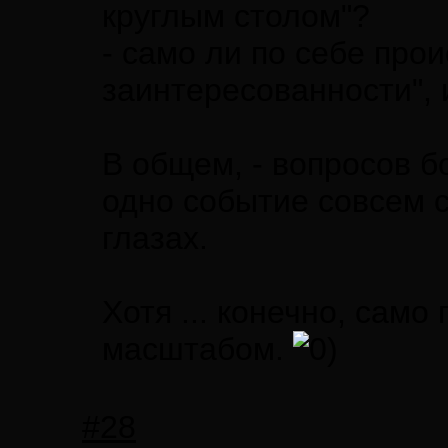
круглым столом"?
- само ли по себе про
заинтересованности", 
В общем, - вопросов б
одно событие совсем 
глазах.
Хотя ... конечно, само
масштабом.
#28