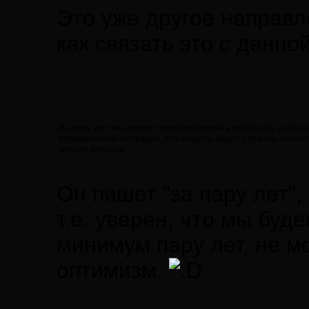
Это уже другое направл
как связать это с данно
За пару лет мы сможет сконструировать реальную и объе
определенной ситуации, эта модель будет служить восхи
многие вопросы
Он пишет "за пару лет",
т.е. уверен, что мы бу
минимум пару лет, не м
оптимизм.