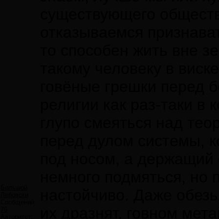
существующего обществ
отказываемся признавать
то способен жить вне з
такому человеку в виске
говёные грешки перед б
религии как раз-таки в 
глупо смеяться над тео
перед дулом системы, к
под носом, а держащий 
немного подмяться, но 
Большой
настойчиво. Даже обезь
Лебовски
Сообщений:
их дразнят, говном мета
76
Авторитет: