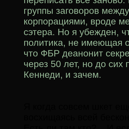
переписать всё заново.
группы заговоров межд
корпорациями, вроде ме
сэтера. Но я убежден, 
политика, не имеющая о
что ФБР деанонит секре
через 50 лет, но до сих
Кеннеди, и зачем.
Я когда совсем шкет ещ
восхищаясь всей беско
Есть ли там кто?... И е