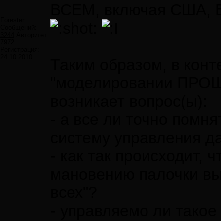
ВСЕМ, включая США, Е
Forester
Сообщений:
3244
Авторитет:
7972
Регистрация:
24.10.2010
Таким образом, в конт
"моделировании ПР
возникает вопрос(ы):
- а все ли точно пом
систему управления д
- как так происходит, ч
мановению палочки вы
всех"?
- управляемо ли такое 