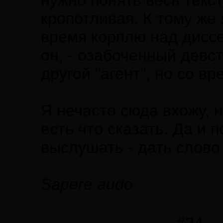
нужно понять весь текст
кропотливая. К тому же 
время корплю над диссер
он, - озабоченный девс
другой "агент", но со в
Я нечасто сюда вхожу, н
есть что сказать. Да и
выслушать - дать слово 
Sapere audo