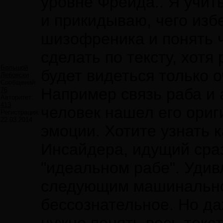
уровне Фрейда.. Я учит
и прикидываю, чего изб
шизофреника и понять ч
сделать по тексту, хотя
Большой
будет видеться только 
Лебовски
Сообщений:
Например связь раба и 
76
Авторитет:
413
человек нашел его ори
Регистрация:
22.03.2014
эмоции. Хотите узнать 
Инсайдера, идущий сраз
"идеальном рабе". Удив
следующим машинально, 
бессознательное. Но да