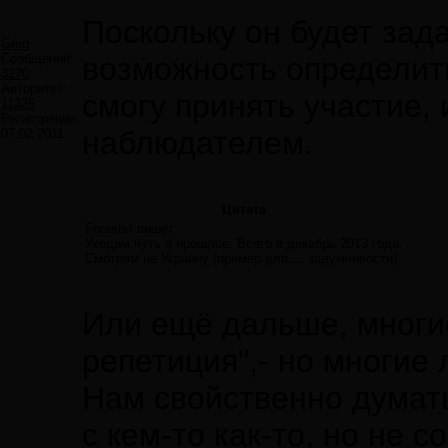
Поскольку он будет зад
Greg
Сообщений:
возможность определитьс
3270
Авторитет:
смогу принять участие, 
11325
Регистрация:
наблюдателем.
07.02.2011
Цитата
Forester пишет:
Уходим чуть в прошлое. Всего в декабрь 2013 года.
Смотрим на Украину (пример для.... задумчивости).
Или ещё дальше, многи
репетиция",- но многие
Нам свойственно думать
с кем-то как-то, но не с