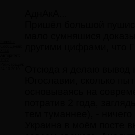
АднАкА...
Пришёл большой пушист
мало сумняшися доказы
Forester
другими цифрами, что 
Сообщений:
3244
Авторитет:
7972
Регистрация:
Отсюда я делаю вывод н
24.10.2010
Югославии, сколько пыт
основываясь на соврем
потратив 2 года, загляд
тем туманнее), - ничего
Украина в моём посте в