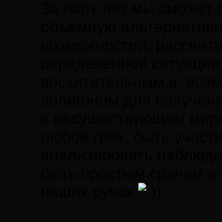
За пару лет мы сможет 
объемную альтернативн
возможностей, рассчит
определенной ситуации,
восхитительным и, воз
полигоном для получени
в несуществующем мире
любой грех, быть участ
анализировать наблюдая
быть простым срачем в 
наших руках
)