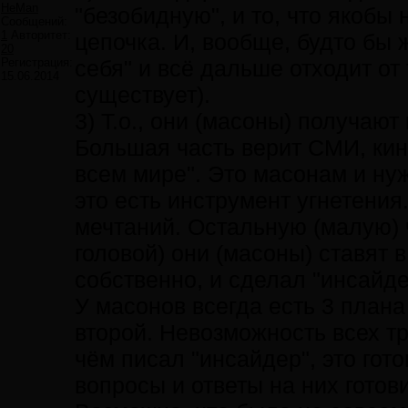
HeMan
"безобидную", и то, что якобы н
Сообщений:
1
Авторитет:
цепочка. И, вообще, будто бы 
20
Регистрация:
себя" и всё дальше отходит от
15.06.2014
существует).
3) Т.о., они (масоны) получаю
Большая часть верит СМИ, кино
всем мире". Это масонам и нуж
это есть инструмент угнетения
мечтаний. Остальную (малую) 
головой) они (масоны) ставят в
собственно, и сделал "инсайде
У масонов всегда есть 3 план
второй. Невозможность всех тр
чём писал "инсайдер", это гот
вопросы и ответы на них гото