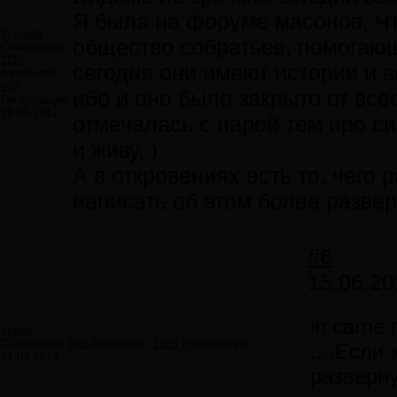
Я была на форуме масонов. Чт
in carne
общество собратьев, помогающ
Сообщений:
1112
сегодня они имеют истории и вс
Авторитет:
907
ибо и оно было закрыто от все
Регистрация:
28.05.2012
отмечалась с парой тем про си
и живу. )
А в откровениях есть то, чего 
написать об этом более развер
#6
15.06.20
in carne
vlgrus
Сообщений:
902
Авторитет:
1835
Регистрация:
....Если
21.09.2013
разверну