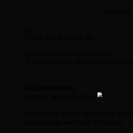
---
Конечно
#7
15.06.2014 20:14:08
Большой Лебовски пишет:
Я буду иногда заходить в эту те
Big Лебовски,
думаю, Вам помогут
Несмотря на то, что сайту поч
исчерпали интерес публики.