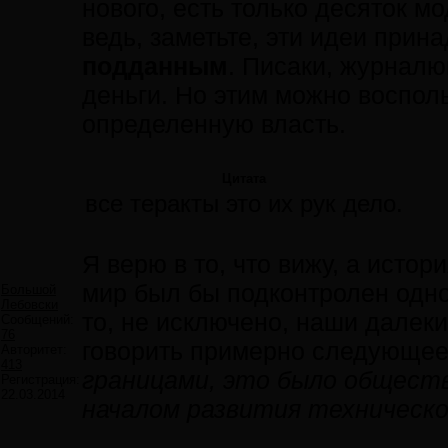
нового, есть только десяток м
ведь, заметьте, эти идеи прин
подданным
. Писаки, журналю
деньги. Но этим можно воспол
определенную власть.
Цитата
все теракты это их рук дело.
Я верю в то, что вижу, а истор
мир был бы подконтролен одном
Большой
Лебовски
то, не исключено, наши далек
Сообщений:
76
говорить примерно следующе
Авторитет:
413
границами, это было обществ
Регистрация:
22.03.2014
началом развития техническо