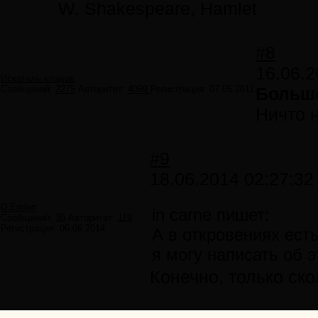
W. Shakespeare, Hamlet
#8
16.06.2
Искатель кладов
Сообщений:
2275
Авторитет:
4069
Регистрация:
07.05.2011
Большо
Ничто н
#9
18.06.2014 02:27:32
D.Eridan
in carne пишет:
Сообщений:
36
Авторитет:
119
Регистрация:
06.06.2014
А в откровениях есть
я могу написать об 
Конечно, только ск