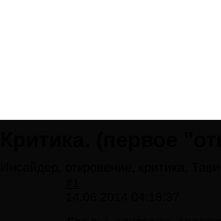
Критика. (первое "от
Инсайдер, откровение, критика, Тави
#1
14.06.2014 04:18:37