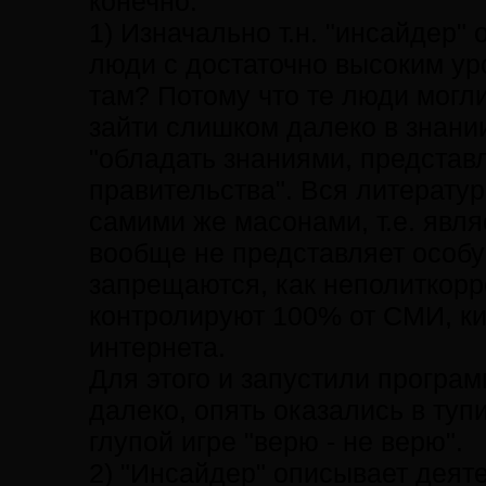
конечно.
1) Изначально т.н. "инсайдер"
люди с достаточно высоким ур
там? Потому что те люди могли
зайти слишком далеко в знании
"обладать знаниями, представ
правительства". Вся литерату
самими же масонами, т.е. явл
вообще не представляет особу
запрещаются, как неполиткор
контролируют 100% от СМИ, ки
интернета.
Для этого и запустили програм
далеко, опять оказались в тупи
глупой игре "верю - не верю".
2) "Инсайдер" описывает деяте