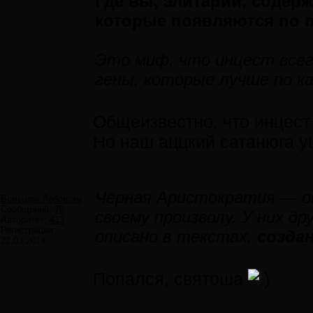
Где вы, элитарии, содер
которые появляются по 
Это миф, что инцест всег
гены, которые лучше по ка
Общеизвестно, что инцест
Но наш аццкий сатанюга уш
Чёрная Аристократия — о
Большой Лебовски
Сообщений:
76
своему произволу. У них д
Авторитет:
413
Регистрация:
описано в текстах,
созда
22.03.2014
Попался, святоша