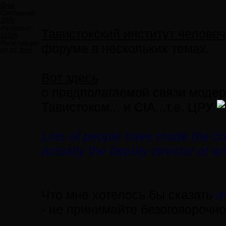
Greg
Сообщений:
3270
Авторитет:
Тавистокский институт челове
11325
Регистрация:
форуме в нескольких темах.
07.02.2011
Вот здесь
о предполагаемой связи модер
Тавистоком... и CIA...т.е. ЦРУ
Lots of people have made the co
actually the deputy director of a
Что мне хотелось бы сказать
о
- не принимайте безоговорочно 