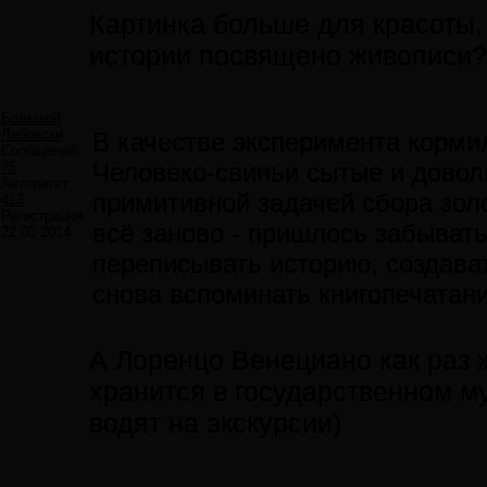
Картинка больше для красоты, 
истории посвящено живописи? 
Большой
Лебовски
В качестве эксперимента корми
Сообщений:
Человеко-свиньи сытые и довол
76
Авторитет:
примитивной задачей сбора зол
413
Регистрация:
всё заново - пришлось забывать
22.03.2014
переписывать историю, создава
снова вспоминать книгопечатани
А Лоренцо Венециано как раз ж
хранится в государственном му
водят на экскурсии)