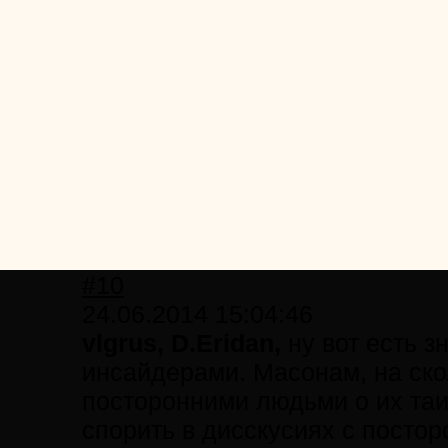
#10
24.06.2014 15:04:46
vlgrus,
D.Eridan,
ну вот есть 
инсайдерами. Масонам, на ско
посторонними людьми о их таин
спорить в дисскусиях с постор