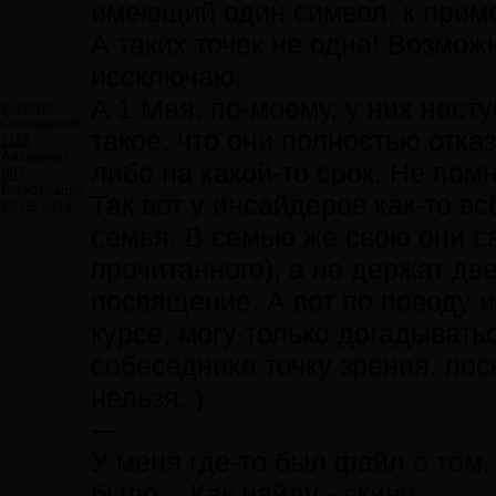
имеющий один символ, к приме
А таких точек не одна! Возмож
иссключаю.
А 1 Мая, по-моему, у них наст
in carne
Сообщений:
такое, что они полностью отка
1112
Авторитет:
либо на какой-то срок. Не помн
907
Регистрация:
Так вот у инсайдеров как-то вс
28.05.2012
семья. В семью же свою они с
прочитанного), а не держат две
посвящение. А вот по поводу и
курсе, могу только догадыват
собеседника точку зрения, по
нельзя. )
---
У меня где-то был файл о том, 
было... Как найду - скину.