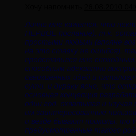
Хочу напомнить
26.08.2010 04:
Лично мне кажется, что нект
ПЕРВОЕ послание), т.к. остал
простыми людьми (вполне во
на это ставку не ошибся), 
представился мне спокойным,
способным адекватно восприн
сверхценных идей и паталоги
сути, и дураку ясно, что отк
основная концепция разрабат
один год, охватывая и изучая
им заинтересованные пользов
и везде бывают проколы, то И
предусмотренные такого род