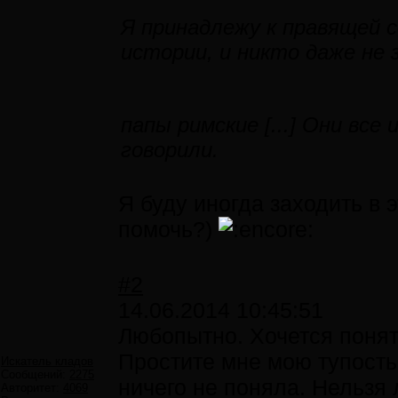
Я принадлежу к правящей с
истории, и никто даже не
папы римские [...] Они все
говорили.
Я буду иногда заходить в э
помочь?)
#2
14.06.2014 10:45:51
Любопытно. Хочется понят
Простите мне мою тупость
Искатель кладов
Сообщений:
2275
ничего не поняла. Нельзя 
Авторитет:
4069