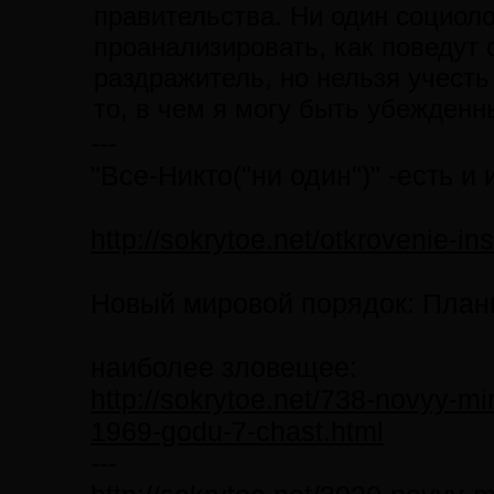
правительства. Ни один социоло
проанализировать, как поведут 
раздражитель, но нельзя учест
то, в чем я могу быть убежденн
---
"Все-Никто("ни один")" -есть и
http://sokrytoe.net/otkrovenie-in
Новый мировой порядок: План
наиболее зловещее:
http://sokrytoe.net/738-novyy-m
1969-godu-7-chast.html
---