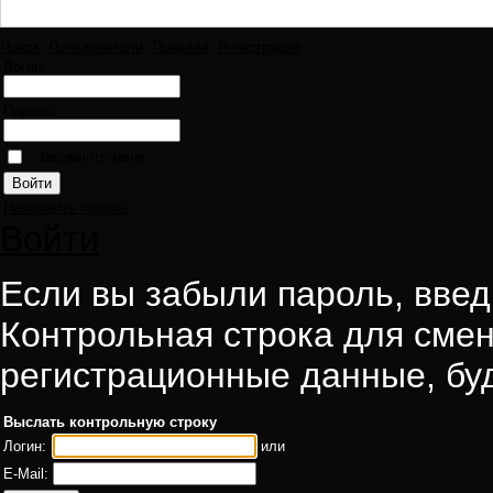
Поиск
Пользователи
Правила
Регистрация
Логин:
Пароль:
Запомнить меня
Напомнить пароль
Войти
Если вы забыли пароль, введи
Контрольная строка для смен
регистрационные данные, буд
Выслать контрольную строку
Логин:
или
E-Mail: