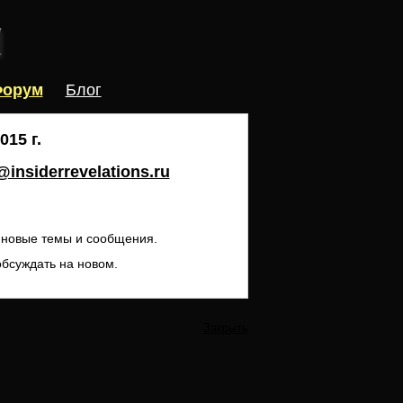
орум
Блог
15 г.
insiderrevelations.ru
ь новые темы и сообщения.
обсуждать на новом.
Закрыть