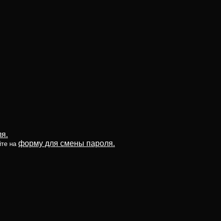
я.
форму для смены пароля.
йте на