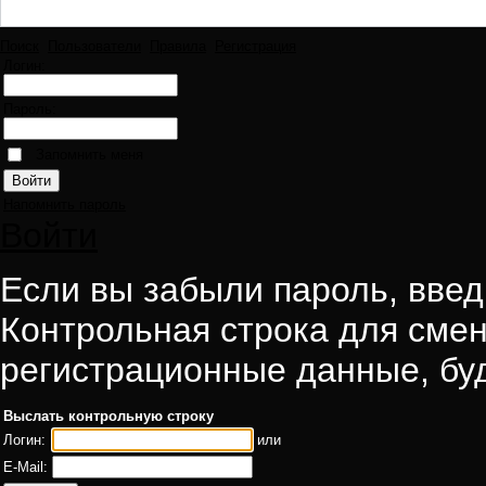
Поиск
Пользователи
Правила
Регистрация
Логин:
Пароль:
Запомнить меня
Напомнить пароль
Войти
Если вы забыли пароль, введи
Контрольная строка для смен
регистрационные данные, буд
Выслать контрольную строку
Логин:
или
E-Mail: