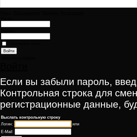
Поиск
Пользователи
Правила
Регистрация
Логин:
Пароль:
Запомнить меня
Напомнить пароль
Войти
Если вы забыли пароль, введи
Контрольная строка для смен
регистрационные данные, буд
Выслать контрольную строку
Логин:
или
E-Mail: