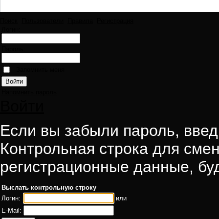
Поиск
Пользователи
Правила
Регистрация
Логин:
Пароль:
Запомнить меня
Напомнить пароль
Войти
Если вы забыли пароль, введи
Контрольная строка для смен
регистрационные данные, буд
Выслать контрольную строку
Логин:
или
E-Mail: