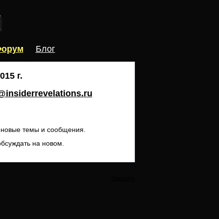
орум
Блог
15 г.
insiderrevelations.ru
ь новые темы и сообщения.
обсуждать на новом.
Закрыть