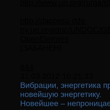
http://www.un.org/ru/ga/
http://daccess-dds-
ny.un.org/doc/UNDOC/G
OpenElement
(ЗАБАНЕН)
#44
31.03.2012 16:21:33
Вибрации, энергетика п
новейшую энергетику.
Новейшее – непроницае