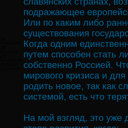
славянских странах, во
подражающее европейс
Или по каким либо ран
существования государс
Tay
Когда одним единствен
Сообщений:
180
путем способен стать л
Авторитет:
248
Регистрация:
собственно Россией. Чт
08.08.2011
(ЗАБАНЕН)
мирового кризиса и для
родить новое, так как 
системой, есть что теря
На мой взгляд, это уже