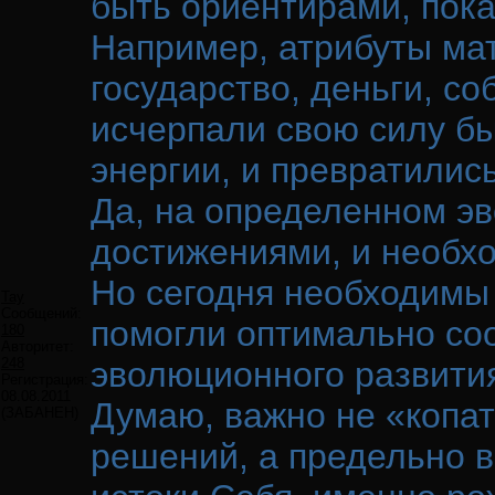
быть ориентирами, пока
Например, атрибуты мат
государство, деньги, со
исчерпали свою силу б
энергии, и превратилис
Да, на определенном э
достижениями, и необх
Но сегодня необходимы 
Tay
Сообщений:
помогли оптимально со
180
Авторитет:
248
эволюционного развития
Регистрация:
08.08.2011
Думаю, важно не «копат
(ЗАБАНЕН)
решений, а предельно в