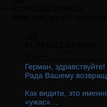
01.04.2012 19:50:29
German
боже мой, во что преврати
#46
01.04.2012 23:54:56
Цитата
German пишет:
боже мой, во что превратили мою тему. В какой то ужа
Герман, здравствуйте
Рада Вашему возвра
Как видите, это именн
«ужас»…