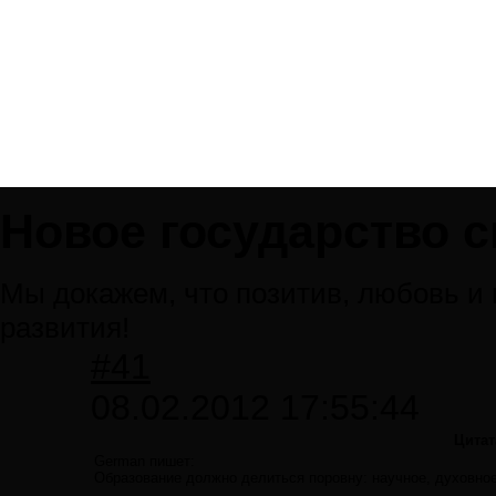
Новое государство 
Мы докажем, что позитив, любовь и
развития!
#41
08.02.2012 17:55:44
Цитат
German пишет:
Образование должно делиться поровну: научное, духовное