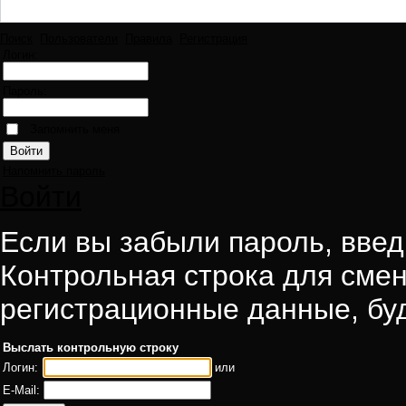
Поиск
Пользователи
Правила
Регистрация
Логин:
Пароль:
Запомнить меня
Напомнить пароль
Войти
Если вы забыли пароль, введи
Контрольная строка для смен
регистрационные данные, буд
Выслать контрольную строку
Логин:
или
E-Mail: