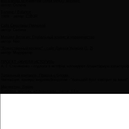
механизма мгновенной связи между мирами.
автор:
Селена
Баланс / Balance
1989.
·
автор:
C1B3R
Сайт Светланы Пеуновой
автор:
Селена
Михаил Делягин. Глобальный кризис и человечество
автор:
Neo
"Божественный космос" - сайт Дэвида Уилкока
(
1
,
2
)
автор:
Модератор
ПРОЕКТ «ЖИВАЯ ИСТОРИЯ»
А. Г. Степаненко - подлоги в истории маскируют планетарную катастроф
Tотальный контроль. Правда о Google.
Чипизация, камеры видеонаблюдения - "большой брат смотрит за вами"
Масонство. Видео
Каббала, масоны, иллюминаты
·
автор:
LiLu