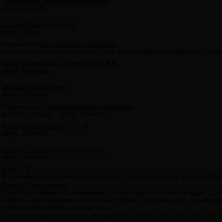
Ограничения экономического роста
автор:
Frenkel
Андрей Кривошеев, поэт
автор:
Volga
Перенесено
:
Как создаются эпидемии
Оригинальное название статьи "Как в США создаются эпидемии "
·
авто
Обзор интересных материалов из ЖЖ
автор:
barrakuda
Экстрасенс о Путине.
автор:
Zhendos
Перенесено
:
Современные руины Детройта.
Детройт сегодня.
·
автор:
Zhendos
И вновь политика.
(
1
,
2
,
3
,
4
)
автор:
Zhendos
Ролик о "банковском беспределе".
автор:
Zhendos
КОБ, КПЕ
Концепция общественной безопасности. Теория заговоров. Масоны. Упра
Проект "Голос народа"
Существует некая организованная группа людей, которая обладает дос
события, происходящие в различных странах по всему миру. Так назыв
главы транснациональ
·
автор:
LiLu
» Знаки на память и спирали беспамятства (Части I-IY). Часть IY - До