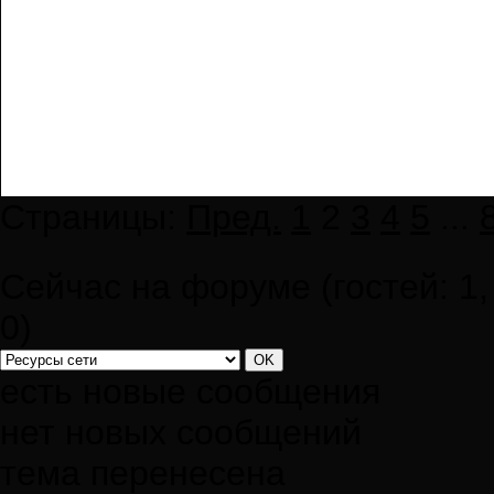
Страницы:
Пред.
1
2
3
4
5
...
Сейчас на форуме (гостей:
1
0
)
есть новые сообщения
нет новых сообщений
тема перенесена