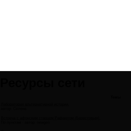
Ресурсы сети
Темы
Лаборатория альтернативной истории.
автор:
Селена
Встреча с афонским старцем Рафаилом (Берестовым).
По пунктам
·
автор:
newgen