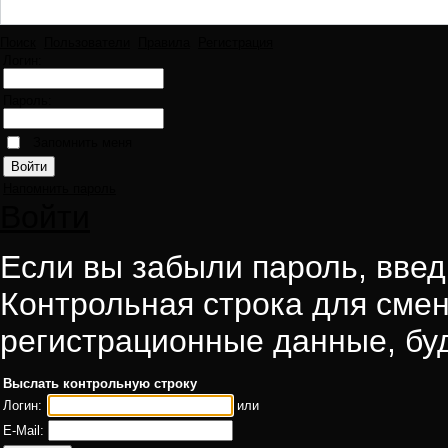
Поиск
Пользователи
Правила
Регистрация
Логин:
Пароль:
Запомнить меня
Напомнить пароль
Войти
Если вы забыли пароль, введи
Контрольная строка для смен
регистрационные данные, буд
Выслать контрольную строку
Логин:
или
E-Mail: