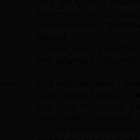
Что сразу хочу отмети
Интернет выбрасывае
"ченнелинги", "откров
имени
всяких там "существ-
Инсайдеров, Люциферо
Как подсказывает мне
Morgana
Сообщений:
180
таки анализ одного та
Авторитет:
118
Регистрация:
06.01.2010
все-таки выяснила, ка
90% таких "писаний" 
Но, не спешите разоч