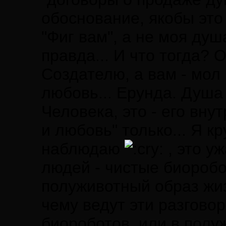
обоснование, якобы это
"Фиг вам", а не моя душ
правда... И что тогда?
Создателю, а вам - мол
любовь... Ерунда. Душа
Человека, это - его вну
и любовь" только... Я к
наблюдаю
, это уж
людей - чистые биоробо
полуживотный образ ж
чему ведут эти разговор
биороботов, или в пол