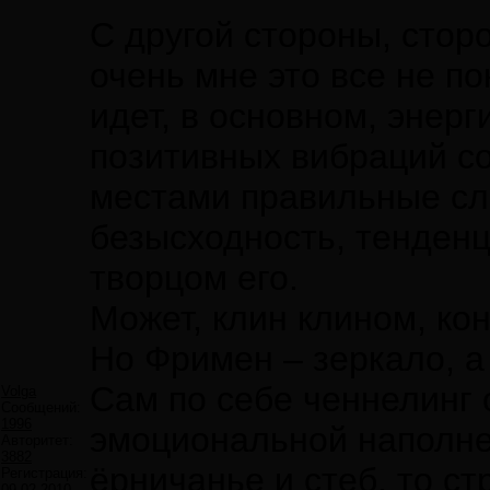
С другой стороны, сто
очень мне это все не п
идет, в основном, энерг
позитивных вибраций со
местами правильные сл
безысходность, тенденц
творцом его.
Может, клин клином, ко
Но Фримен – зеркало, а
Сам по себе ченнелинг 
Volga
Сообщений:
1996
эмоциональной наполнен
Авторитет:
3882
ёрничанье и стеб, то с
Регистрация:
09.02.2010