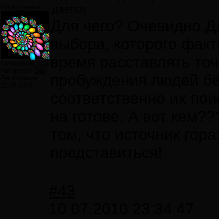
дается
Infinity_seeker
Для чего? Очевидно.Д
выбора, которого факт
время расставлять точк
Сообщений:
665
Авторитет:
248
пробуждения людей без
Регистрация:
22.03.2010
соответственно их пои
на готове. А вот кем?
том, что источник гор
представиться!
#43
10.07.2010 23:34:47