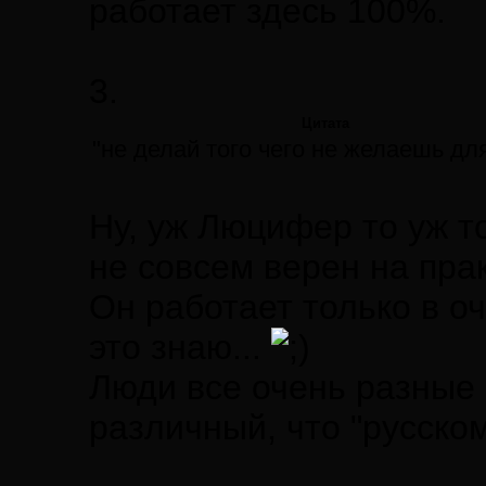
работает здесь 100%.
3.
Цитата
"не делай того чего не желаешь дл
Ну, уж Люцифер то уж т
не совсем верен на прак
Он работает только в о
это знаю...
Люди все очень разные 
различный, что "русско