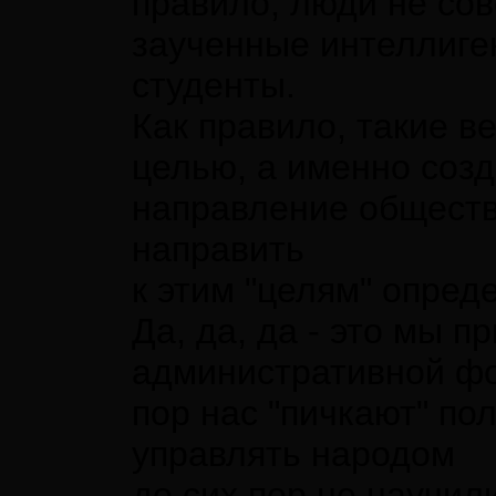
правило, люди не сов
заученные интеллиген
студенты.
Как правило, такие в
целью, а именно созд
направление обществ
направить
к этим "целям" опред
Да, да, да - это мы п
административной фо
пор нас "пичкают" пол
управлять народом
до сих пор не научил