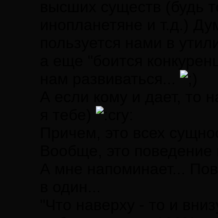
высших существ (будь т
инопланетяне и т.д.) Д
пользуется нами в утил
а еще "боится конкурен
нам развиваться...
А если кому и дает, то 
я тебе)
Причем, это всех сущнос
Вообще, это поведение 
А мне напоминает... По
в один...
"Что наверху - то и вни