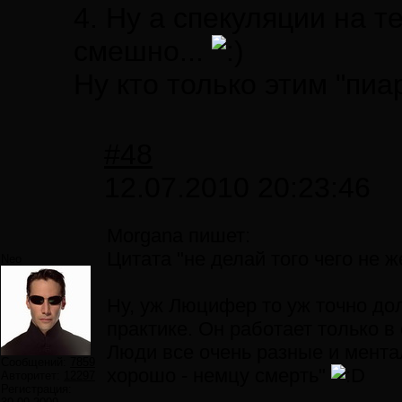
4. Ну а спекуляции на т
смешно...
Ну кто только этим "пиа
#48
12.07.2010 20:23:46
Morgana пишет:
Цитата "не делай того чего не 
Neo
Ну, уж Люцифер то уж точно дол
практике. Он работает только в 
Люди все очень разные и мента
Сообщений:
7859
хорошо - немцу смерть"
Авторитет:
12297
Регистрация: