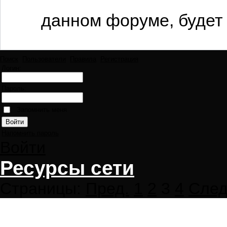
данном форуме, будет 
Поиск
Пользователи
Правила
Регистрация
Логин:
Пароль:
Запомнить меня
Напомнить пароль
Войти
Ресурсы сети
Страницы:
Пред.
1
2
3
4
След