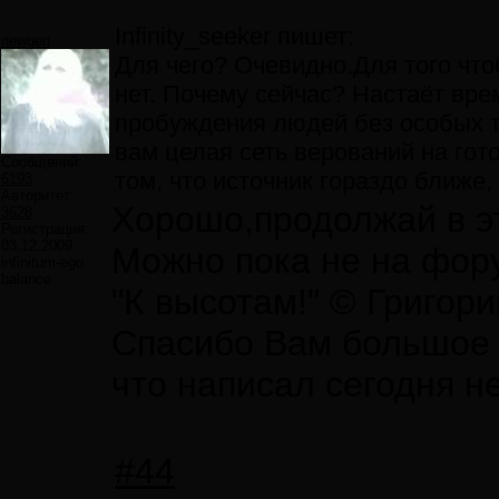
Infinity_seeker пишет:
newgen
Для чего? Очевидно.Для того чт
нет. Почему сейчас? Настаёт врем
пробуждения людей без особых то
вам целая сеть верований на го
Сообщений:
том, что источник гораздо ближе,
6193
Авторитет:
Хорошо,продолжай в э
3628
Регистрация:
03.12.2009
Можно пока не на фор
infinitum-ego
balance
"К высотам!" © Григор
Спасибо Вам большое з
что написал сегодня н
#44