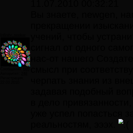
11.07.2010 00:32:21
Вы знаете, newgen, н
прекращении изыскани
учений, чтобы устрани
Infinity_seeker
сигнал от одного само
нас-от нашего Создате
смысл при соответств
Сообщений:
665
Авторитет:
248
черпать знания из вн
Регистрация:
22.03.2010
задавая подобный воп
в дело привязанности,
уже успел попасться з
реальностям, эээх.