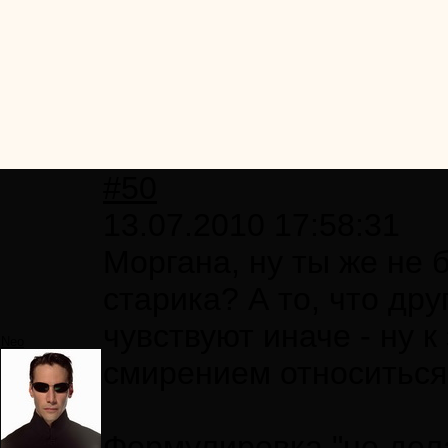
#50
13.07.2010 17:58:31
Моргана, ну ты же не 
старика? А то, что дру
чувствуют иначе - ну 
Neo
смирением относиться
Формулировка "не дела