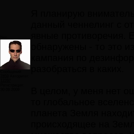
Я планирую вниматель
данный ченнелинг с о
явные противоречия. Е
Neo
обнаружены - то это из
кампания по дезинформ
разобраться в каких.
Сообщений:
7859
Авторитет:
12297
Регистрация:
В целом, у меня нет о
30.09.2009
то глобальное вселенс
планета Земля находи
происходящее на Земл