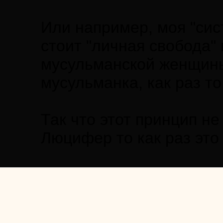
Или например, моя "сист
стоит "личная свобода"
мусульманской женщины.
мусульманка, как раз то
Так что этот принцип не
Люцифер то как раз это