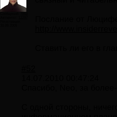
Сообщений:
7859
Послание от Люциф
Авторитет:
12297
Регистрация:
30.09.2009
http://www.insiderrevel
Ставить ли его в гл
#52
14.07.2010 00:47:24
Спасибо, Neo, за более
С одной стороны, ничег
информационном плане 