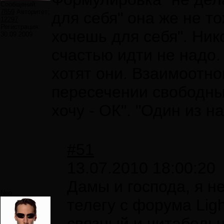
Сообщений:
7859
Авторитет:
для себя" она же не т
12297
Регистрация:
хочешь для себя". Ник
30.09.2009
счастью идти не надо. 
хотят они. Взаимоотн
пересечении свободны
хочу - ОК". "Один из на
#51
13.07.2010 18:00:20
Дамы и господа, я н
Neo
телегу с форума Lig
связный и читабельн