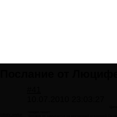
Послание от Люциф
#41
10.07.2010 23:03:27
Цит
newgen пишет:
Infinity_seeker
Человек не замыкается на внутренней вселенной.Он п