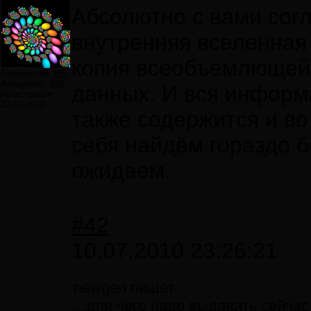
Абсолютно с вами согл
внутренняя вселенная
копия всеобъемлющей
Сообщений:
665
Авторитет:
248
данных. И вся информ
Регистрация:
22.03.2010
также содержится и во
себя найдём гораздо 
ожидаем.
#42
10.07.2010 23:26:21
newgen пишет:
...для чего надо выдавать сейча