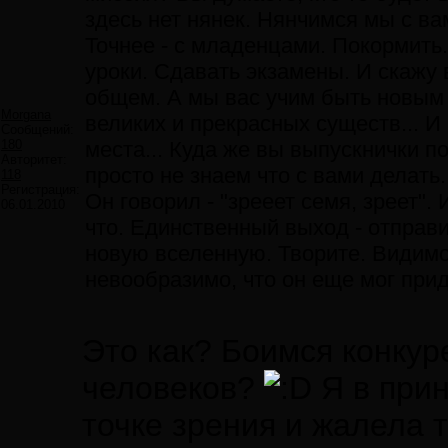
здесь нет нянек. Нянчимся мы с вам
Точнее - с младенцами. Покормить
уроки. Сдавать экзамены. И скажу 
общем. А мы вас учим быть новым с
Morgana
великих и прекрасных существ... И 
Сообщений:
180
места... Куда же вы выпускнички 
Авторитет:
просто не знаем что с вами делать
118
Регистрация:
Он говорил - "зрееет семя, зреет". 
06.01.2010
что. Единственный выход - отправи
новую вселенную. Творите. Видимо
невообразимо, что он еще мог пр
Это как? Боимся конку
человеков?
Я в прин
точке зрения и жалела 