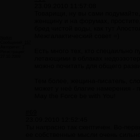
23.09.2010 11:57:08
Товарищи, ну вы сами подумайте
женщину и на форумах, простите
бред чистой воды, как тут Апосто
Межгалактический совет =)
Norkin
Сообщений:
157
Авторитет:
7
Есть много тех, кто спецаильно п
Регистрация:
27.10.2009
летающими в облаках недоэзотер
можно почитать для общего разви
Тем более, жещина-писатель, слог
может у неё благие намерения - п
May the Force be with You!
#69
23.09.2010 12:52:45
Ты напрасно так скептичен. Во-перв
ее собственные мысли очень сильно 