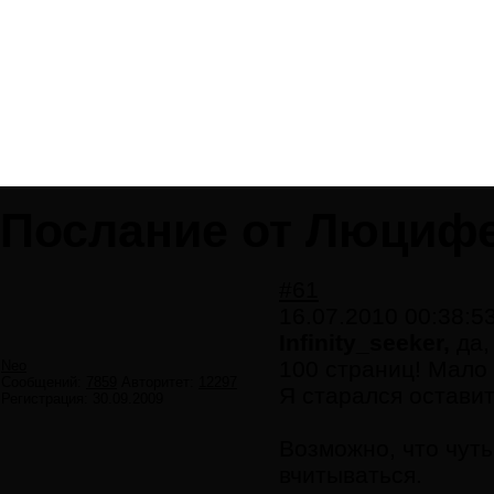
Послание от Люциф
#61
16.07.2010 00:38:5
Infinity_seeker,
да,
100 страниц! Мало 
Neo
Сообщений:
7859
Авторитет:
12297
Я старался остави
Регистрация:
30.09.2009
Возможно, что чуть
вчитываться.