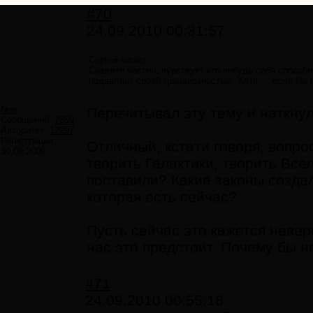
#70
24.09.2010 00:31:57
Сергей пишет:
Скажите честно, чувствует кто-нибудь себя способн
подавляет своей грандиозностью. Хотя … если бы
Neo
Перечитывал эту тему и наткнул
Сообщений:
7859
Авторитет:
12297
Регистрация:
Отличный, кстати говоря, вопро
30.09.2009
творить Галактики, творить Все
поставили? Какие законы созда
которая есть сейчас?
Пусть сейчас это кажется невер
нас это предстоит. Почему бы 
#71
24.09.2010 00:55:18