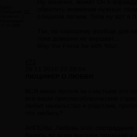
Ну, конечно, может Он и вправд
Norkin
обратить внимание нужных людей
Сообщений:
157
слишком легким. Типа ну вот я 
Авторитет:
7
Регистрация:
27.10.2009
Так, по-хорошему вообще для на
пока доверия не внушает...
May the Force be with You!
#72
29.11.2010 23:28:54
ЛЮЦИФЕР О ЛЮБВИ
ВСЯ ваша погоня за счастьем это п
все ваши приспособленческие страст
любит начальство я счастлив, пробл
что любить?
АНГЕЛЫ: Любовь этот сострадание ко
Видеть во всем высшее творение и 