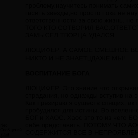
проблему.научитесь понимать самих
гасить звезды,но просто пока не на
ответственности за свою жизнь. 
ТОГО КТО СОТВОРИЛ ВАС.ОТВЕТС
ЗАМЫСЕЛ ТВОРЦА УДАЛСЯ.
ЛЮЦИФЕР: А САМОЕ СМЕШНОЕ ВО
НИКТО И НЕ ЗНАЕТДАЖЕ МЫ!
ВОСПИТАНИЕ БОГА
ЛЮЦИФЕР: Это знание что открывае
страдания, но однажды вступив на эт
Как презираю я существ спящих, ак 
пробудился для истины. Во вселенн
БОГ и ХАОС. Хаос это то из чего БО
себе представить. ПОТОМУ ЧТО 
Neo
Сообщений:
СОДЕРЖИТСЯ ВСЕ В НЕПРОЯВЛЕННО
7859