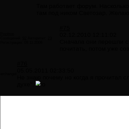
Там работает форум. Насколько
там под ником Светозар. Жела
#75
02.12.2010 12:11:02
Pozitron
Сообщений:
92
Авторитет:
23
Сначала они перешли 
Регистрация:
09.11.2009
почитать, потом уже со
#76
05.05.2011 02:33:50
archangel
Не знаю почему но когда я прочитал с
духе".