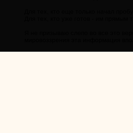
Для тех, кто еще только начал проб
Для тех, кто уже готов - им прямым 
Я не призываю слепо во все это вер
мировоззрения эта информация впо