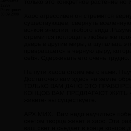
только это конкретное растение но и
Авторитет:
12297
Регистрация:
30.09.2009
Хаос агрессивен он стремится верн
существующее, свернуть вселенную.
всякой энергии, любого вида .Разу
стремится поглощать любые же проя
дверь в другие миры, а щупальца эт
превращается в черную дыру, котор
себя. Сдерживать его очень трудно.
На пути хаоса стоим мы с вами. На
Достаточно вам здесь на земле обре
ТОЛЬКО ВАМ ДАНО ЭТО ПРАВО!РЕ
КОНЦОВ ВАМ ПРЕДЛАГАЮТ ЖИТЬ А Н
живете- вы существуете.
АРХ.МИХ.: Вам надо научиться побе
светом творца живет и хаос. Эта ра
ваш свет и сьедает в конце концов д