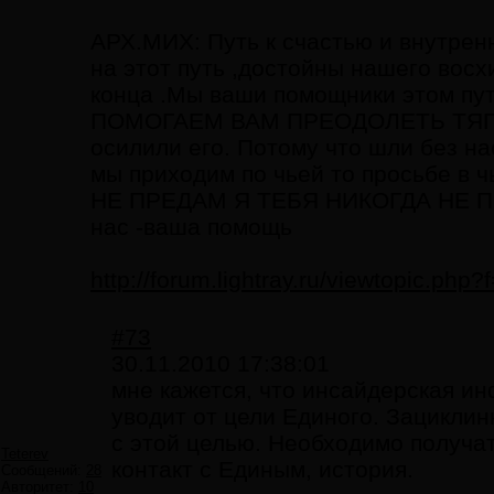
АРХ.МИХ: Путь к счастью и внутрен
на этот путь ,достойны нашего восх
конца .Мы ваши помощники этом пут
ПОМОГАЕМ ВАМ ПРЕОДОЛЕТЬ ТЯГОТЫ
осилили его. Потому что шли без на
мы приходим по чьей то просьбе в 
НЕ ПРЕДАМ Я ТЕБЯ НИКОГДА НЕ П
нас -ваша помощь
http://forum.lightray.ru/viewtopic.ph
#73
30.11.2010 17:38:01
мне кажется, что инсайдерская ин
уводит от цели Единого. Зацикли
с этой целью. Необходимо получа
Teterev
контакт с Единым, история.
Сообщений:
28
Авторитет:
10