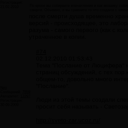
Регистрация:
По крохе вы собираете впечатления и как мозаику соби
21.02.2010
смерти. Объемно, и вы сравните то что создали с замы
после смерти душа временно храни
версий - происходящее, это лабо
разума - самого первого (как с к
утраченное в копии.
#74
02.12.2010 01:53:43
Тема "Послание от Люцифера" 
страниц обсуждений, с тех пор 
общем-то, довольно много инте
"Послание".
Neo
Сообщений:
7859
Авторитет:
12297
Люди из этой темы создали спе
Регистрация:
30.09.2009
просит себя называть - Светоза
http://sveto-zar.ucoz.ru/