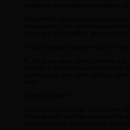
уважение души другого человека. эт
ЛЮЦИФЕР: Любовь это ваше утешение
не желаете, а он из сострадания к 
плачьте и не рыдайте, дети мои вот
А: Бог вам дал умение любить ,так к
Л: ДА, а вы люди просто сосете эту 
взамен. а он в сострадании своем б
ошибся. дав вам свою любовь. желая
миру.
Я:это что спор?
Л:а кто сказал что мы спорим нет, н
точку зрения. они так созданы что к
создан раньше поэтому еще могу вид