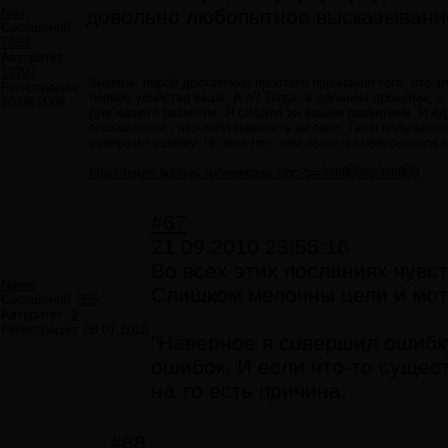
Neo
довольно любопытное высказывани
Сообщений:
7859
Авторитет:
12297
Знаешь, порой достаточно простого признания того, что 
Регистрация:
первое убийство ваше. А я? Тогда, в дальнем прошлом, я
30.09.2009
для вашего развития. Я следил за вашим развитием. И еди
спохватился - что-либо изменить не смог. Так и получил
совершил ошибку. Но мне не с кем было посоветоваться 
http://forum.lightray.ru/viewtopic.php?p=346808#p346808
#67
21.09.2010 23:55:16
Во всех этих посланиях чувс
Name
Слишком мелочны цели и мот
Сообщений:
356
Авторитет:
2
Регистрация:
08.07.2010
"Наверное я совершил ошибку
ошибок. И если что-то сущест
на то есть причина.
#68