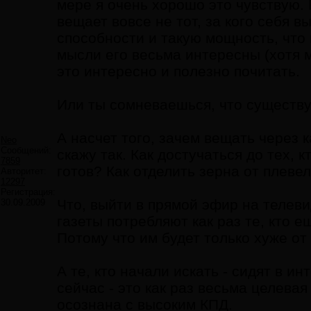
мере я очень хорошо это чувствую. 
вещает вовсе не тот, за кого себя вы
способности и такую мощность, что 
мысли его весьма интересны (хотя м
это интересно и полезно почитать.
Или ты сомневаешься, что существуе
А насчет того, зачем вещать через 
Neo
Сообщений:
скажу так. Как достучаться до тех, 
7859
готов? Как отделить зерна от плеве
Авторитет:
12297
Регистрация:
Что, выйти в прямой эфир на телеви
30.09.2009
газеты потребляют как раз те, кто ещ
Потому что им будет только хуже от 
А те, кто начали искать - сидят в 
сейчас - это как раз весьма целева
осознана с высоким КПД.