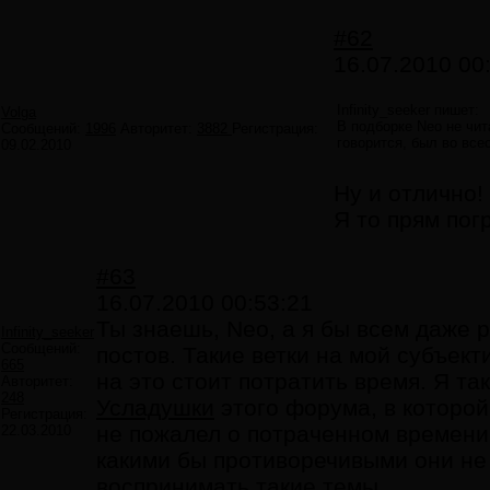
#62
16.07.2010 00
Infinity_seeker пишет:
Volga
В подборке Neo не чит
Сообщений:
1996
Авторитет:
3882
Регистрация:
говорится, был во все
09.02.2010
Ну и отлично!
Я то прям погр
#63
16.07.2010 00:53:21
Ты знаешь, Neo, а я бы всем даже 
Infinity_seeker
Сообщений:
постов. Такие ветки на мой субъек
665
на это стоит потратить время. Я та
Авторитет:
248
Усладушки
этого форума, в которой 
Регистрация:
не пожалел о потраченном времени
22.03.2010
какими бы противоречивыми они не 
воспринимать такие темы.