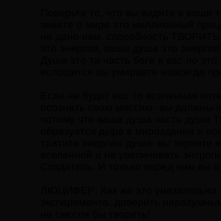
Поверьте то, что вы видите в ваши т
знаете о мире это миллионный проце
не дано нам. способность ТВОРИТЬ.
это энергия, ваша душа это энергия
Душа это та часть бога в вас но эт
истощится вы умираете навсегда пр
Если не будет вас то вселенная по
осознать свою миссию -вы должны ж
потому что ваша душа часть души ТВ
образуется дыра в мироздании и во
тратите энергию души- вы теряете е
вселенной а не увеличивать энтроп
Создатель. И только перед ним вы в
ЛЮЦИФЕР: Как же это унизительно т
эксперимента. доверить неразумны
не смогли бы творить!