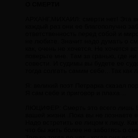
О СМЕРТИ
АРХАНГ.МИХАИЛ: смерти нет! Эта ве
каждый раз они ее благополучно за
ответственность перед собой и мир
не любите. Значит надо думать о см
как, очень не хочется. Не хочется в
поверьте мне. Там за гранью, где ни
совести. И судимы вы будете ее суд
тогда солгать самим себе…Так как л
Я: великий поэт Петрарка сказал по
Я сам себе и приговор и плаха…
ЛЮЦИФЕР: Смерть это всего лишь В
вашей жизни .Пока вы не познаете е
Надо встретить ее лицом к лицу. Ка
что бы жить более не заботясь о сме
Только тогда ее нет - когда она ест