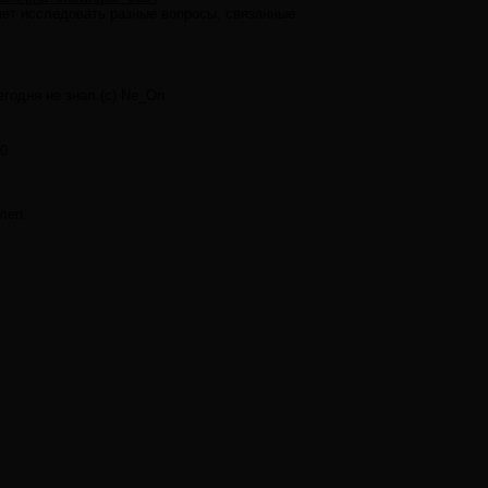
очет исследовать разные вопросы, связанные
егодня не знал.(с) Ne_On
0
леп.