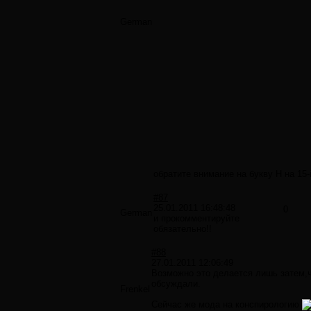
German
обратите внимание на букву Н на 15-
#87
25.01.2011 16:48:48
0
German
и прокомментируйте
обязательно!!
#88
27.01.2011 12:06:49
Возможно это делается лишь затем,ч
обсуждали.
Frenkel
Сейчас же мода на конспирологию