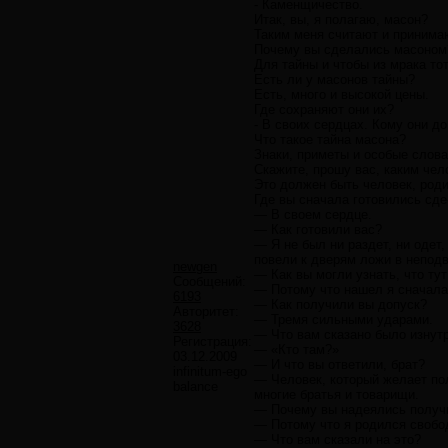
- Каменщичество.
Итак, вы, я полагаю, масон?
Таким меня считают и принимаю
Почему вы сделались масоном
Для тайны и чтобы из мрака тот
Есть ли у масонов тайны?
Есть, много и высокой цены.
Где сохраняют они их?
- В своих сердцах. Кому они д
Что такое тайна масона?
Знаки, приметы и особые слова
Скажите, прошу вас, каким че
Это должен быть человек, род
Где вы сначала готовились сд
— В своем сердце.
— Как готовили вас?
— Я не был ни раздет, ни одет,
повели к дверям ложи в неподв
newgen
— Как вы могли узнать, что тут
Сообщений:
— Потому что нашел я сначала 
6193
— Как получили вы допуск?
Авторитет:
— Тремя сильными ударами.
3628
— Что вам сказано было изнут
Регистрация:
— «Кто там?»
03.12.2009
— И что вы ответили, брат?
infinitum-ego
— Человек, который желает пол
balance
многие братья и товарищи.
— Почему вы надеялись получи
— Потому что я родился свобо
— Что вам сказали на это?