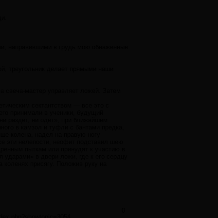
ди.
ями, направившими в грудь мою обнаженные
ой, треугольник делает прямыми наши
 а свеча-мастер управляет ложей. Затем
етическим сектантством — все это с
 его принимали в ученики, будущий
ни раздет, ни одет», при ближайшем
ного в камзол и туфли с бантами предка,
ше колена, надел на правую ногу
се эти нелепости, неофит подставил шею
щренным пыткам или принудят к участию в
 ударами» в двери ложи, где к его сердцу
 коленях присягу. Положив руку на
0
ndex.php?showtopic=3054