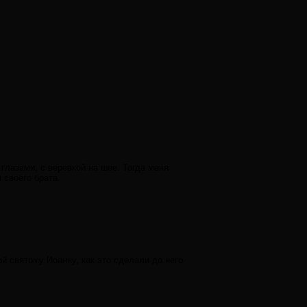
 глазами, с веревкой на шее. Тогда меня
 своего брата.
й святому Иоанну, как это сделали до него