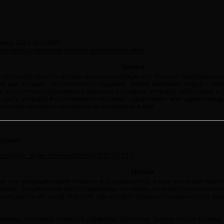
?
эвида Айка про НМП:
yiy-mirovoy-poryadok-obshhee-predstavlenie.html
Цитата
 руководствуются интересами консолидации всё больших материальных 
ля над людьми. Человеческие страдания, гибель невинных людей – так
 абсолютном подчинении у мрачных и злобных нелюдей, обитающих в 
расу нелюдей 4-го измерения называют «драконами» или «драконовидн
и-нелюди негативно настроены по отношению к нам.
териал:
/reptiloidy_protiv_chelovechestva/2010-03-12-2
Цитата
ом, что вибрация нашей планеты все повышается, и тем, кто может меня
овека. Эти рептилии просто одержимы поставить свои институты контро
анеты достигнет такой скорости, при которой удержать человеческую фор
 увидим, что нашей планетой управляют рептилии. Они не смогут больше 