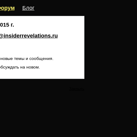
орум
Блог
15 г.
insiderrevelations.ru
ь новые темы и сообщения.
обсуждать на новом.
Закрыть