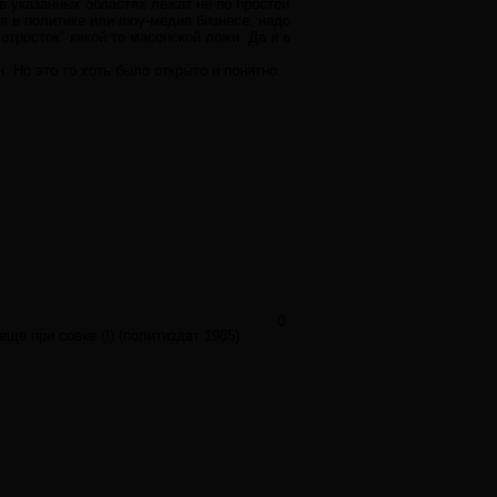
" в указанных областях лежат не по простой
ся в политике или шоу-медиа бизнесе, надо
отросток" какой то масонской ложи. Да и в
 Но это то хоть было открыто и понятно.
0
е при совке (!) (политиздат 1985).