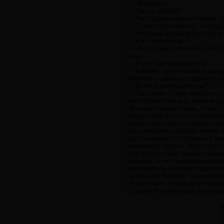
— «Войдите».
— Как вы вошли?
— По острию меча или копья, и
— О чем спросили вас, когда д
— «Чего вы желаете больше вс
— Как ответили вы?
— «Быть приведенным к свету»
мечи.
— И что еще увидели вы?
— Библию, треугольник и цирк
действия, циркуль соединяет н
— И что еще увидели вы?
— Три свечи — три меньших св
мастер взял меня за правую ру
«Высокой цены» тайны, смысл 
предельной ясностью раскрывае
подмастерье как бы сдавал экз
рассмотрении обретает некую б
просто-напросто отобрали в пр
комнатную туфлю, расстегнул 
под петлю и дал завязать себе
шабаше, то его ожидало разоча
приставляли «военное оружие».
раскрытую Библию, он клялся с
"К высотам!" © Григорий Палам
Спасибо Вам большое за вопросы
#
0