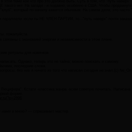
 в этой теме кое что про это должно быть. Суть в том, что "путь наверх
Е такого нет. На западе - и подавно, особенно в США. Чтобы продвинут
 "клуб", который по началу кажется обычным. На самом деле, это часто "
 параллели -если ты НЕ ЧЛЕН ПАРТИИ, то..."путь наверх" почти заказан.
ты, пожалуйста.
ые связаны с экономией энергии и независимости в этом плане.
ские ритуалы для новичков.
 написать. Однако, теперь это не тайна; можно поискать и самому.
Палама, последние слова.
опросы, без них я ничего из того что написал сегодня не знал.(с) Ne_On
 Люцифера". Кстати -классика жанра -всем советую почитать. Написана ещ
ярной форме.
ar.ru/?p=2896
ду нами и мною? — спрашивает мастер.