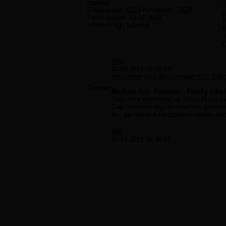
newgen
P
Сообщений:
6193
Авторитет:
3628
с
Регистрация:
03.12.2009
Я
infinitum-ego balance
P
"
С
#85
20.01.2011 15:59:19
http://www.youtube.com/watch?v=Eu5
German
Madcon feat. Ameerah - Freaky Like 
Обратите внимание на букву Н (на з
Сам недавно чудом заметил, случай
Ах, да, кстати! Поздравьте меня:
это
#86
25.01.2011 16:46:05