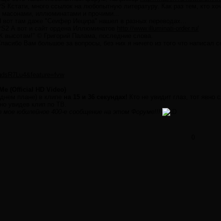
S Кстати, много ссылок на любопытную литературу. Как раз тем, кто х
 масонами, иллюминатами и прочими...
 вот там даже "Сеифер Иецира" нашел в разных переводах...
S2 А вот и сайт ордена Иллюминатов
http://www.illuminati-order.ru/
К высотам!" © Григорий Палама, последние слова.
пасибо Вам большое за вопросы, без них я ничего из того что написал с
gdsR7Lu4&feature=fvw
Me (Official HD Video)
аднем плане) в клипе
на 15 и 36 секундах!
Кто не увидит глаз, тот явно с
но увидев клип по ТВ.
 мое юбилейное 400-е сообщение на этом Форуме!!!
0