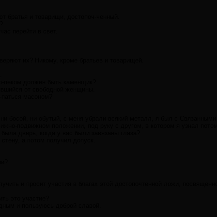
т братья и товарищи, достопоч-ченный.
?
час перейти в свет.
оверяют их? Никому, кроме братьев и товарищей.
.
ло-пеком должен быть каменщик?
ившийся от свободной женщины.
е-паться масоном?
 ни босой, ни обутый, с меня убрали всякий металл, я был с Связанными
ижно-подвижном положении, под руку с другом, в котором я узнал потом
 была дверь, когда у вас были завязаны глаза?
стену, а потом получил допуск.
ри?
учить и просит участия в благах этой достопочтенной ложи, посвященно
ть это участие?
дным и пользуюсь доброй славой.