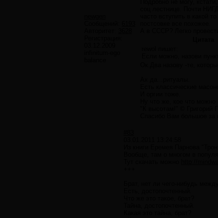
Подробно не могу, кстати,
соц лестнице. Почти НИГД
newgen
часто вступить в какой то
Сообщений:
6193
постсовке все похожее.
Авторитет:
3628
А в СССР? Легко провести
Регистрация:
Цитата
03.12.2009
rewol пишет:
infinitum-ego
Если можно, назови пунк
balance
Ок.Два назову -те, котор
Ах да...ритуалы.
Есть классические масон
И оргии тоже.
Ну что же, кое что можно
"К высотам!" © Григорий 
Спасибо Вам большое за в
#83
03.01.2011 13:24:58
Из книги Еремея Парнова "Трон
Вообще, там о многом в попул
Тут скачать можно
http://mindw
+++
Брат, нет ли чего-нибудь меж
Есть, достопочтенный.
Что же это такое, брат?
Тайна, достопочтенный.
Какая это тайна, брат?