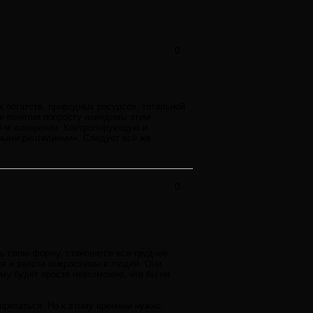
0
богатств, природных ресурсов, тотальной
ие понятия попросту неведомы этим
4-м измерении. Контролирующую и
ыми рептилиями». Следует всё же
0
ть свою форму, становится все труднее
ля и ввести микросхемы в людей. Они
му будет просто невозможно, что бы ни
прятаться. Но к этому времени нужно