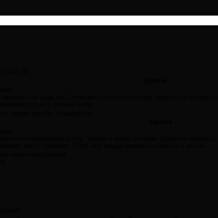
1 12:40:38
Цитата
ишет:
 называть не буду, но 2 пунктам я не соответствую пока почти полност
 реализуются не в полную силу.
о, назови пункты, пожалуйста.
Цитата
ишет:
емиться к карьерному росту. Только в опред степени. Выше не прыгнуть,
 прежде всего политики, СМИ, шоу-медиа-бизнеса и бизнеса в целом.
алы можно подробнее?
Н)
обнее?