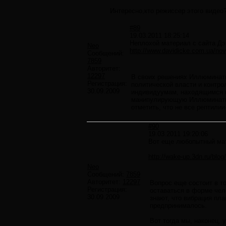
Интересно,кто режиссер этого видео
#89
19.03.2011 18:25:14
Неплохой материал с сайта Д
Neo
http://www.davidicke.com.ua/nov
Сообщений:
7859
Авторитет:
12297
В своих решениях Иллюминати
Регистрация:
политической власти и контро
30.09.2009
индивидуумам, находящимся в
манипулирующую Иллюминати 
отметить, что не все рептили
#90
19.03.2011 19:20:06
Вот еще любопытный ма
http://wake-up.3dn.ru/blog
Neo
Сообщений:
7859
Авторитет:
12297
Вопрос еще состоит в т
Регистрация:
оставаться в форме чел
30.09.2009
знают, что вибрация пл
предпринималось.
Вот тогда мы, наконец,