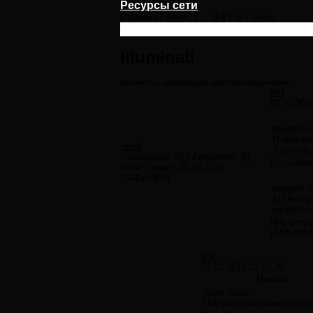
Ресурсы сети
Страницы:
Пред.
1
...
3
4
5
6
7
След.
Illuminati
сатанисты, называющие себя просвещенными...
#81
03.01.201
newgen п
Я номера
rewol
3 пункта
Сообщений:
377
Авторитет:
24
Если можн
Регистрация:
05.12.2010
(ЗАБАНЕН)
newgen п
1) Не стр
касается
Про риту
(ЗАБАНЕ
#82
03.01.2011 12:57:36
Цитата
rewol пишет:
Про ритуалы можно подр