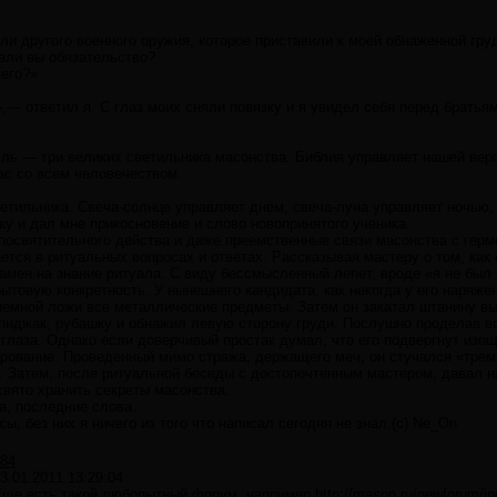
ли другого военного оружия, которое приставили к моей обнаженной гру
али вы обязательство?
его?»
,— ответил я. С глаз моих сняли повязку и я увидел себя перед брать
уль — три великих светильника масонства. Библия управляет нашей вер
ас со всем человечеством.
етильника. Свеча-солнце управляет днем, свеча-луна управляет ночью,
ку и дал мне прикосновение и слово новопринятого ученика.
посвятительного действа и даже преемственные связи масонства с герм
тся в ритуальных вопросах и ответах. Рассказывая мастеру о том, как
амен на знание ритуала. С виду бессмысленный лепет, вроде «я не был 
ытовую конкретность. У нынешнего кандидата, как некогда у его наряжен
иемной ложи все металлические предметы. Затем он закатал штанину вы
пиджак, рубашку и обнажил левую сторону груди. Послушно проделав в
 глаза. Однако если доверчивый простак думал, что его подвергнут изо
рование. Проведенный мимо стража, держащего меч, он стучался «тремя
 Затем, после ритуальной беседы с достопочтенным мастером, давал на
вято хранить секреты масонства.
а, последние слова.
, без них я ничего из того что написал сегодня не знал.(с) Ne_On
84
3.01.2011 13:29:04
Еще есть такой любопытный форум, например
http://mason.ru/newforum/i