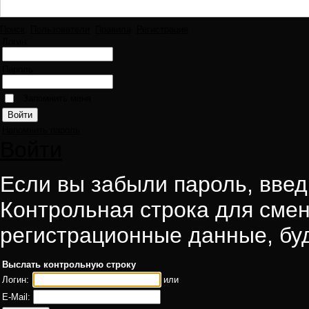
Поиск
Пользователи
Правила
Регистрация
Логин:
Пароль:
Запомнить меня
Напомнить пароль
Войти
Если вы забыли пароль, введи
Контрольная строка для смен
регистрационные данные, буд
Выслать контрольную строку
Логин:
или
E-Mail: