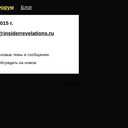
орум
Блог
15 г.
insiderrevelations.ru
ь новые темы и сообщения.
обсуждать на новом.
Закрыть