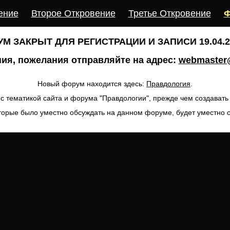
ение
Второе Откровение
Третье Откровение
Ф
М ЗАКРЫТ ДЛЯ РЕГИСТРАЦИИ И ЗАПИСИ 19.04.20
ия, пожелания отправляйте на адрес:
webmaster@
Новый форум находится здесь:
Правдология
.
с тематикой сайта и форума "Правдологии", прежде чем создават
торые было уместно обсуждать на данном форуме, будет уместно 