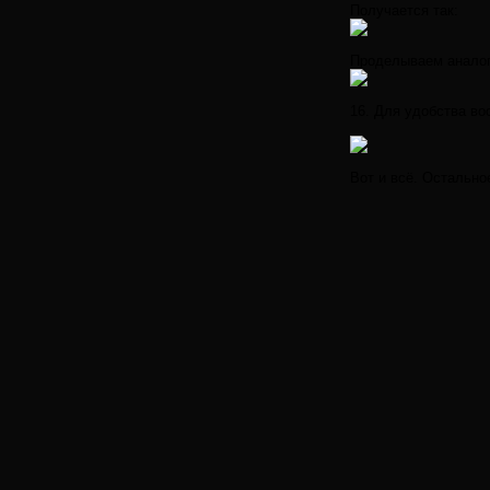
Получается так:
Проделываем аналог
16. Для удобства в
Вот и всё. Остально