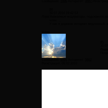
Сообщений:
1996
Авторитет:
3882
Регистрац
#4
30.07.2014 19:42:53
Лора
Уважаемые модераторы, подскажите рад
член.....
У нас в деревне интернет медленный, а
Volga
#5
30.07
Лора
Попр
Сообщений:
1996
Авторитет:
3882
Регистрация:
09.02.2010