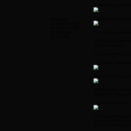
7. Нажимаем «Добав
8. Нажимаем «загруз
barrakuda
Сообщений:
458
Авторитет:
1041
Регистрация:
9. После чего, нажи
23.10.2009
10. Справа выбираем
«Неразобранное».
11. Для пакетного п
12. Сверху нажимае
На той же странице 
13. Ещё ниже, выбир
выделяются сразу. 
14. Идём на форум, 
15. Выделяем одну с
должна появиться вы
ссылку в окошечко к