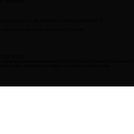
ия:
09.02.2010
0
и всего святого, как отключить подписку -Инсайдер. Я
 она сьедает все самое интересное. Спасибо!
.2014 20:28:27
,
у вас под главным меню вверху есть строчка с вспомогательным меню 
обуйте зайти в Подписки и убрать там галочки напротив тем.