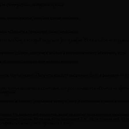
ьте фотографии», выбираем нужные.
ить фото» и ждём, пока все фотки зальются.
маем «Перейти к просмотру своих альбомов»
 тот альбом, в который загрузили фотографии. Если альбом не создава
олучения ссылок, заходим в альбом и нажимаем кнопку «Получить код».
м «Выделить фотографии во всём альбоме».
снизу, где написано «Получить код для выбранных фото в размере» — с
аем третье окошечко с ссылками, которое называется «Ссылка на фото»
Копируем.
заходим в аккаунт, открываем нужную тему и вставляем ссылки в окоше
сылку. На панели инструментов жмём на кнопку “подключение изображе
деленная ссылка. Если она есть, нажимаем “Ок”. Если ссылки нет, то з
опировать самим, либо перезайти в тему.