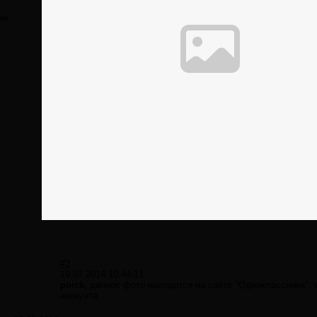
ия:
#3
19.07.2014 10:44:11
poick,
данное фото находится на сайте "Одноклассники", е
аккаунта.