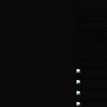
#1
17.09.2011 14:45:31
У некоторых форумча
форуму нельзя, поэ
http://fotki.yandex.ru
Для личных фотогра
- фотографии храня
- пакетная загрузка;
- сохранение оригин
- массовый экспорт 
1. Для загрузки фото
нет, то его можно за
2. Аккаунт есть, во
3. Нажимаем кнопку 
4. Ждём загрузки пр
5. Создаём новый ал
6. Выбираем внизу "