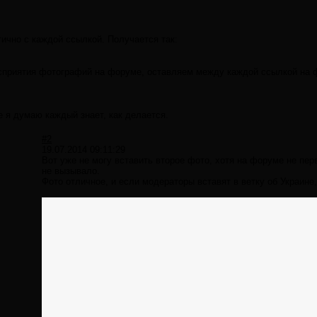
ично с каждой ссылкой. Получается так:
осприятия фотографий на форуме, оставляем между каждой ссылкой на ф
е я думаю каждый знает, как делается.
#2
19.07.2014 09:11:29
Вот уже не могу вставить второе фото, хотя на форуме не пер
не вызывало.
Фото отличное, и если модераторы вставят в ветку об Украине