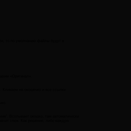
ли, то по умолчанию файлы будут в
тавим «Оригинал».
. Кликаем на окошечко и все ссылки
чко.
ния”. Всплывает окошко, там автоматически
начит глюк. Как решение, либо каждую