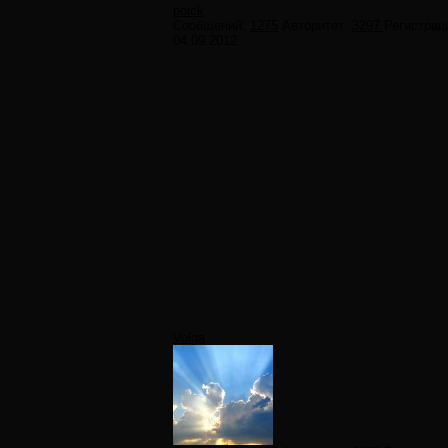
poick
Сообщений:
1275
Авторитет:
3297
Регистрац
04.09.2012
Volga