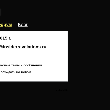
орум
Блог
15 г.
insiderrevelations.ru
ь новые темы и сообщения.
обсуждать на новом.
Закрыть