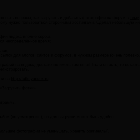
н есть вопросы, как загрузить и добавить фотографии на форум в
тему
тому нужно пользоваться сторонними хостингами. Сделал небольшую ин
фий яндекс вполне хорош:
тся неопределённое время;
алов;
ссылок для блогов, сайтов и форумов, в нужном размере (очень полезно,
графий на яндекс, достаточно иметь там email. Если он есть, то остаётс
регистрировать.
шли на
http://fotki.yandex.ru
«Загрузить фотки».
ограммы.
ьбом (по усмотрению), но для выгрузки может быть удобен.
большие фотографии не уменьшать, хранить оригиналы".