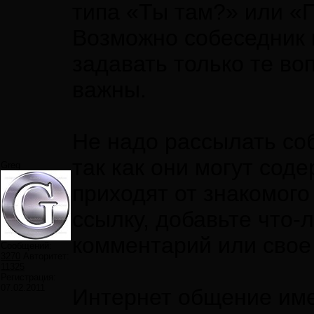
типа «Ты там?» или «
Возможно собеседник п
задавать только те во
важны.
Не надо рассылать со
так как они могут сод
Greg
приходят от знакомого
ссылку, добавьте что-
комментарий или свое
Сообщений:
3270
Авторитет:
11325
Регистрация:
07.02.2011
Интернет общение име