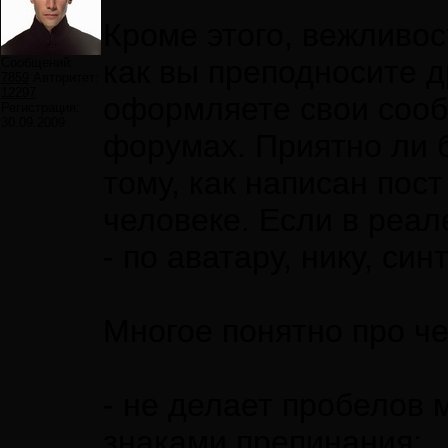
Кроме этого, вежливос
как вы преподносите д
Сообщений:
7859
Авторитет:
12297
оформляете свои сооб
Регистрация:
30.09.2009
форумах. Приятно ли б
тому, как написан пос
человеке. Если в реал
- по аватару, нику, си
Многое понятно про че
- не делает пробелов
знаками препинания;