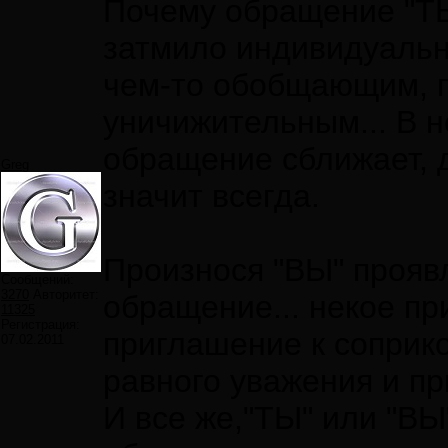
Почему обращение "ТЫ
затмило индивидуальн
чем-то обобщающим, г
уничижительным... В н
обращение сближает, да
Greg
значит всегда.
Произнося "ВЫ" прояв
Сообщений:
3270
Авторитет:
обращение... некое пр
11325
Регистрация:
приглашение к соприк
07.02.2011
равного уважения и пр
И все же,"ТЫ" или "ВЫ"