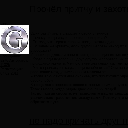
Прочёл притчу и захо
Greg
Один раз Учитель спросил у своих учеников:
- Почему, когда люди ссорятся, они кричат?
- Потому, что теряют спокойствие,- сказал один.
- Но зачем же кричать, если другой человек находится
рассержен?
Ученики предлагали свои ответы, но ни один из них не
Сообщений:
- Когда люди недовольны друг другом и ссорятся, их с
3270
Авторитет:
приходится кричать. Чем сильнее они сердятся, тем гр
11325
- А что происходит, когда люди влюбляются? Они не кри
Регистрация:
расстояние между ними совсем маленькое.
07.02.2011
А когда влюбляются еще сильнее, что происходит?-про
своей любви.
В конце даже перешептывание становится им не нужно.
Такое бывает, когда рядом двое любящих людей.
Так вот,
когда спорите, не позволяйте вашим сердца
увеличивают расстояние между вами. Потому что мо
обратного пути
.
не надо кричать друг н