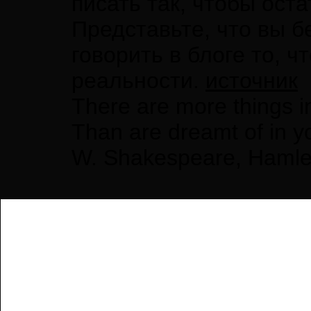
писать так, чтобы ост
Представьте, что вы б
говорить в блоге то, ч
реальности.
источник
There are more things i
Than are dreamt of in y
W. Shakespeare, Hamle