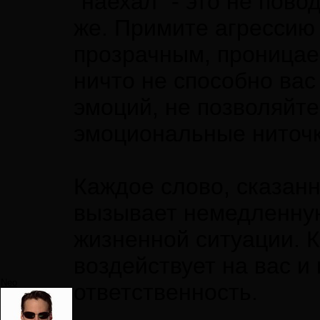
"наехал" - это не пово
же. Примите агрессию 
прозрачным, проницаем
ничто не способно вас
эмоций, не позволяйте
эмоциональные ниточк
Каждое слово, сказанн
вызывает немедленную
жизненной ситуации. 
воздействует на вас и
Neo
ответственность.