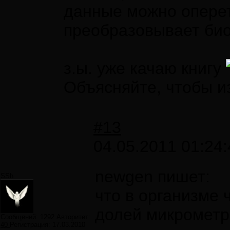
данные можно опереть
преобразовывает био
з.ы. уже качаю книгу
Объясняйте, чтобы и
#13
04.05.2011 01:24:
newgen пишет:
SSh
что в организме 
долей микрометр
Сообщений:
1292
Авторитет:
40
Регистрация:
17.03.2010