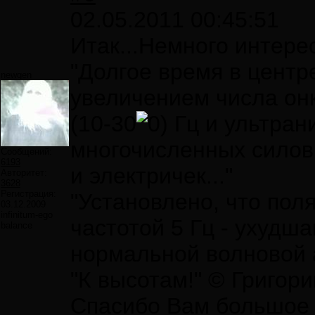
02.05.2011 00:45:51
Итак...Немного интере
"Долгое время в центр
newgen
увеличением числа онк
(10-30
Гц и ультран
многочисленных силовы
Сообщений:
6193
и электричек..."
Авторитет:
3628
Регистрация:
"Установлено, что поля
03.12.2009
infinitum-ego
частотой 5 Гц - ухудш
balance
нормальной волновой а
"К высотам!" © Григор
Спасибо Вам большое з