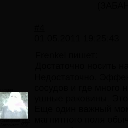
(ЗАБА
#4
01.05.2011 19:25:43
Frenkel пишет:
Достаточно носить н
Недостаточно. Эффект
сосудов и где много 
newgen
ушные раковины. Это
Еще один важный мом
магнитного поля обыч
Сообщений:
6193
Авторитет:
3628