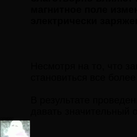
магнитное поле изме
электрически заряже
Несмотря на то, что з
становиться все более
В результате проведен
давать значительный 
newgen