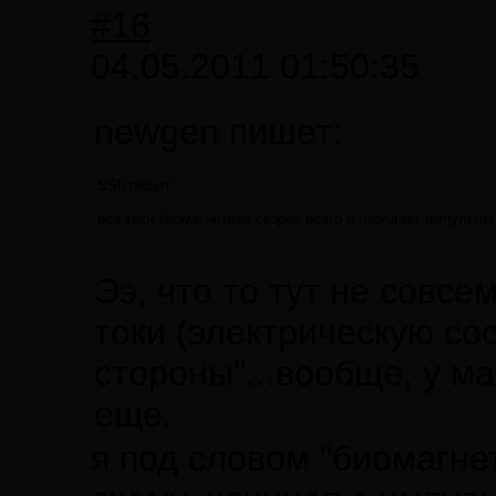
#16
04.05.2011 01:50:35
newgen пишет:
SSh пишет:
всё таки биомагнетизм скорее всего и передает импульсы
Ээ, что то тут не совсе
токи (электрическую сост
стороны"...вообще, у м
еще.
я под словом "биомагн