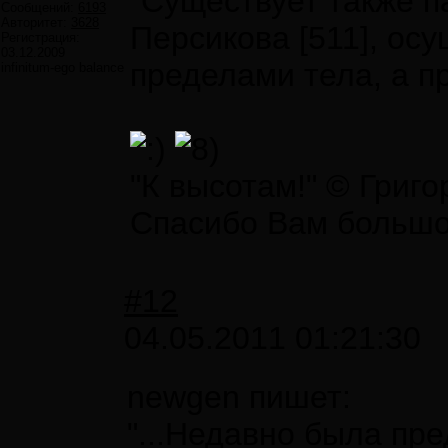
"Существует также п
Сообщений:
6193
Авторитет:
3628
Персикова [511], ос
Регистрация:
03.12.2009
пределами тела, а п
infinitum-ego balance
"К высотам!" © Григ
Спасибо Вам большое 
#12
04.05.2011 01:21:30
newgen пишет:
"...Недавно была пре