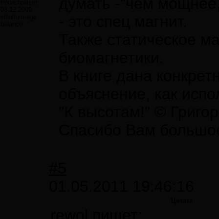
думать -"чем мощнее
Регистрация:
03.12.2009
- это спец магнит.
infinitum-ego
balance
Также статическое м
биомагнетики.
В книге дана конкрет
объяснение, как испо
"К высотам!" © Григо
Спасибо Вам большое 
#5
01.05.2011 19:46:16
Цитата
rewol пишет: