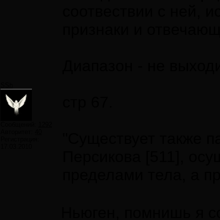
соотвествии с ней, 
признаки и отвечающ
Диапазон - не выход
SSh
стр 67.
Сообщений:
1292
Авторитет:
40
"Существует также п
Регистрация:
17.03.2010
Персикова [511], ос
пределами тела, а п
Ньюген, помнишь я с