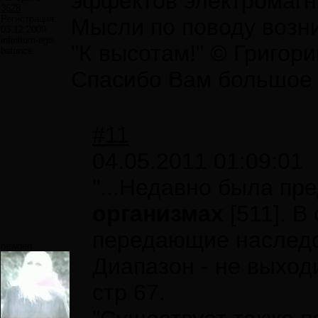
эффектов электромагн
3628
Регистрация:
Мысли по поводу возн
03.12.2009
infinitum-ego
"К высотам!" © Григор
balance
Спасибо Вам большое з
#11
04.05.2011 01:09:01
"...Недавно была пр
организмах
[511]. 
передающие наследс
newgen
Диапазон - не выход
стр 67.