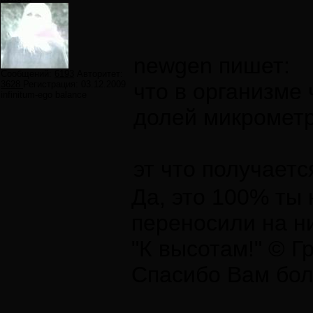
newgen пишет:
Сообщений:
6193
Авторитет:
3628
Регистрация:
03.12.2009
что в организме
infinitum-ego balance
долей микрометр
эт что получает
Да, это 100% ты 
переносили на ни
"К высотам!" © Г
Спасибо Вам боль