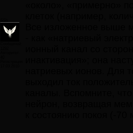
«около», «примерно» по
клеток (например, коли
SSh
Все изложенное выше м
- как «натриевый элект
Сообщений:
ионный канал со сторо
1292
Авторитет:
инактивация»; она наст
40
Регистрация:
17.03.2010
натриевых ионов. Для т
выходил ток положител
каналы. Вспомните, что
нейрон, возвращая мем
к состоянию покоя (-70