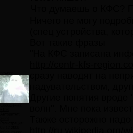
Что думаешь о КФС? 
Ничего не могу подроб
(спец устройства, кот
Вот такие фразы
"На КФС записана инфо
http://centr-kfs-region
сразу наводят на непр
newgen
надувательством, дру
Другие понятия вроде 
Сообщений:
волн". Мне пока извес
6193
Авторитет:
Также осторожно надо 
3628
Регистрация:
http://ru.wikiped
03.12.2009
infinitum-ego