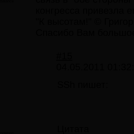
balance
конгресса привезла е
"К высотам!" © Григо
Спасибо Вам большое 
#15
04.05.2011 01:32
SSh пишет:
Цитата
newgen