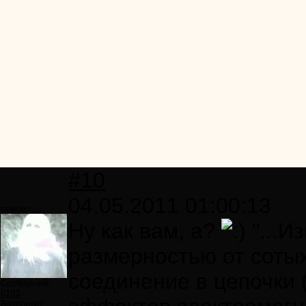
#10
04.05.2011 01:00:13
newgen
Ну как вам, а?
"...И
размерностью от сотых
соединение в цепочки (
Сообщений:
6193
Авторитет: