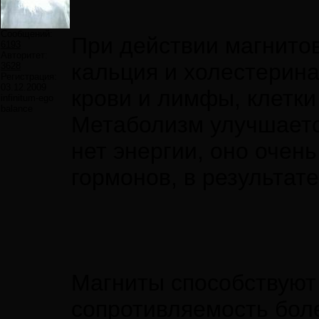
Сообщений:
При действии магнито
6193
Авторитет:
кальция и холестерина
3628
Регистрация:
03.12.2009
крови и лимфы, клетки
infinitum-ego
balance
Метаболизм улучшается
нет энергии, оно очен
гормонов, в результат
Магниты способствуют 
сопротивляемость бол