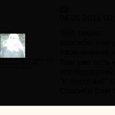
#9
04.05.2011 00
SSh пишет:
newgen
спасибо, кни
свое мнение н
Там уже есть 
Сообщений:
6193
Авторитет:
3628
Регистрация:
03.12.2009
infinitum-ego balance
исследований,
"К высотам!" 
Спасибо Вам б