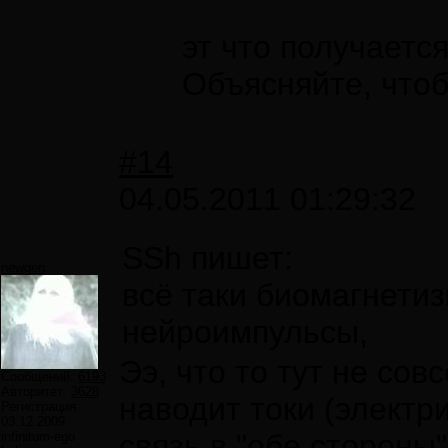
эт что получаетс
Объясняйте, что
#14
04.05.2011 01:29:32
SSh пишет:
newgen
всё таки биомагнетиз
нейроимпульсы,
Ээ, что то тут не со
Сообщений:
6193
Авторитет:
3628
наводит токи (электри
Регистрация:
03.12.2009
связь в "обе стороны
infinitum-ego