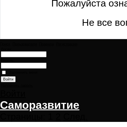
Пожалуйста озна
Не все во
Поиск
Пользователи
Правила
Регистрация
Логин:
Пароль:
Запомнить меня
Напомнить пароль
Войти
Саморазвитие
Страницы:
1
2
След.