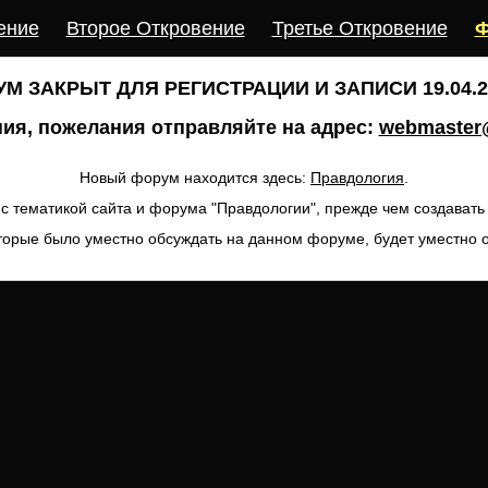
ение
Второе Откровение
Третье Откровение
Ф
М ЗАКРЫТ ДЛЯ РЕГИСТРАЦИИ И ЗАПИСИ 19.04.20
ия, пожелания отправляйте на адрес:
webmaster@
Новый форум находится здесь:
Правдология
.
с тематикой сайта и форума "Правдологии", прежде чем создават
торые было уместно обсуждать на данном форуме, будет уместно 