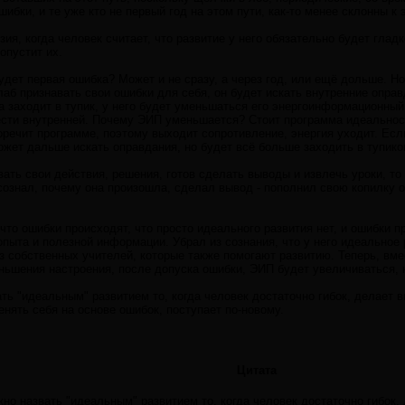
шибки, и те уже кто не первый год на этом пути, как-то менее склонны к э
ия, когда человек считает, что развитие у него обязательно будет гладко
опустит их.
будет первая ошибка? Может и не сразу, а через год, или ещё дольше. Н
слаб признавать свои ошибки для себя, он будет искать внутренние оправ
а заходит в тупик, у него будет уменьшаться его энергоинформационный
ести внутренней. Почему ЭИП уменьшается? Стоит программа идеальност
оречит программе, поэтому выходит сопротивление, энергия уходит. Если
ожет дальше искать оправдания, но будет всё больше заходить в тупико
вать свои действия, решения, готов сделать выводы и извлечь уроки, т
ознал, почему она произошла, сделал вывод - пополнил свою копилку оп
 что ошибки происходят, что просто идеального развития нет, и ошибки п
пыта и полезной информации. Убрал из сознания, что у него идеальное р
 из собственных учителей, которые также помогают развитию. Теперь, в
ньшения настроения, после допуска ошибки, ЭИП будет увеличиваться, 
ать "идеальным" развитием то, когда человек достаточно гибок, делает 
енять себя на основе ошибок, поступает по-новому.
Цитата
жно назвать "идеальным" развитием то, когда человек достаточно гибок,