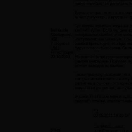
получается так, не допускать о
Идеальное развитие - это иллюз
может допускать, и просто не д
Тут вопрос времени, когда же 
barrakuda
какой-то тупик. Если человек 
Сообщений:
совершается ошибка, и он снов
458
настроению, как минимум, тяж
Авторитет:
ошибки происходят, это против
1041
будут повторяться снова. Он м
Регистрация:
23.10.2009
Но если он готов проанализиро
ошибка очередная. Подумал, ос
основе выводов из ошибок.
Также признал, на основе того,
которых можно извлечь массу о
развитие, а ошибки - это один
впадения в депресняк, или уме
В какой-то степени можно назв
признаёт ошибки, способен изм
#2
03.05.2011 19:20:13
barrakuda пишет:
Volga
какой-то степени мо