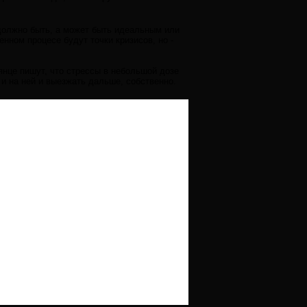
 должно быть, а может быть идеальным или
нном процесе будут точки кризисов, но -
лянце пишут, что стрессы в небольшой дозе
и на ней и выезжать дальше, собственно.