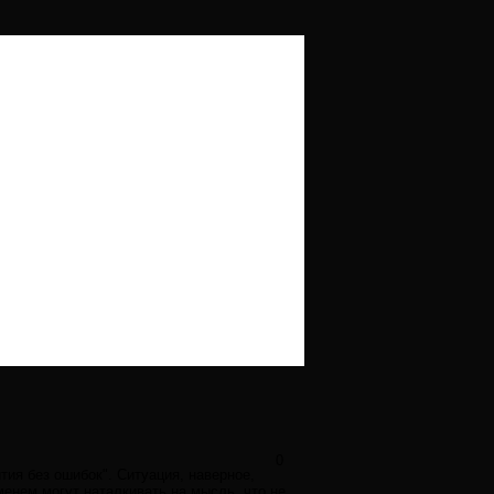
0
тия без ошибок". Ситуация, наверное,
менем могут наталкивать на мысль, что не