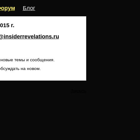
орум
Блог
15 г.
insiderrevelations.ru
ь новые темы и сообщения.
обсуждать на новом.
Закрыть