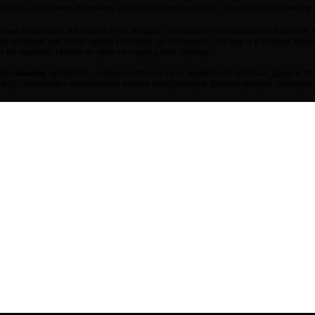
ошибки, способен изменять себя на основе ошибок, поступает по-новому.
 то не встречала на своем пути людей, считающих что развитие даже не
 человек досточно здрав головой, он понимает, что как и в любом жизне
 а не ошибок. Иначе он просто гордец или глупец.
 без
ошибок
кризисов - никуда, что они суть движитель (сейчас даже в г
ют) - позволяет изначально занять выигрышную философскую позицию, 