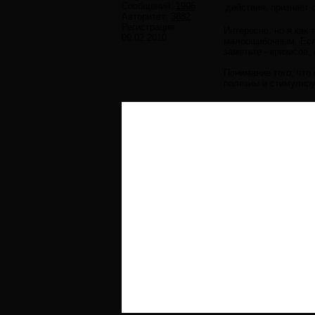
Сообщений:
1996
действия, признаёт 
Авторитет:
3882
Регистрация:
Интересно, но я как
09.02.2010
малоошибочным. Если
заметьте - кризисов,
Понимание того, что
полезны и стимулиру