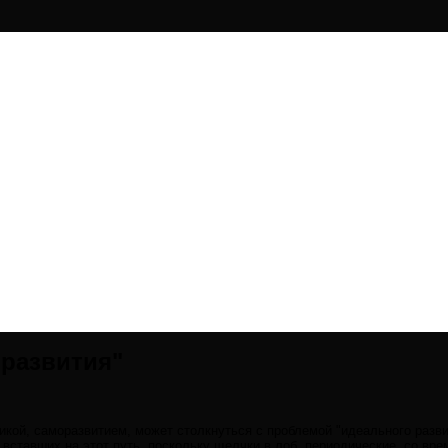
 развития"
икой, саморазвитием, может столкнуться с проблемой "идеального разви
вставших на этот путь, поскольку щелчки в лоб, периодические, со вре