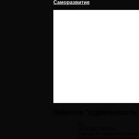
Саморазвитие
Страницы:
1
Заметка "идеальность
#1
03.05.2011 18:47:59
Каждый, кто занимается эзотер
больше актуальна для недавно 