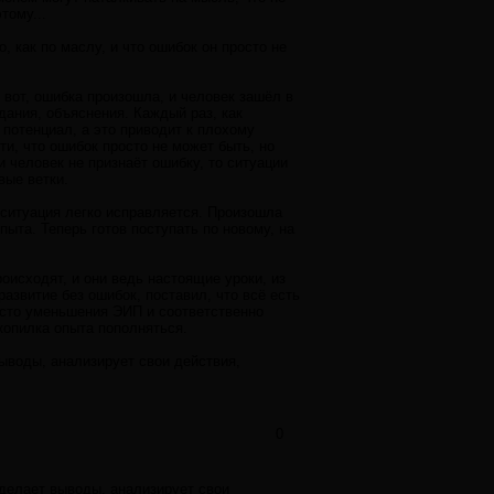
тому...
, как по маслу, и что ошибок он просто не
о вот, ошибка произошла, и человек зашёл в
дания, объяснения. Каждый раз, как
 потенциал, а это приводит к плохому
и, что ошибок просто не может быть, но
 человек не признаёт ошибку, то ситуации
вые ветки.
о ситуация легко исправляется. Произошла
ыта. Теперь готов поступать по новому, на
роисходят, и они ведь настоящие уроки, из
азвитие без ошибок, поставил, что всё есть
место уменьшения ЭИП и соответственно
копилка опыта пополняться.
выводы, анализирует свои действия,
0
 делает выводы, анализирует свои