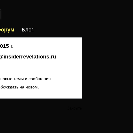
орум
Блог
15 г.
insiderrevelations.ru
ь новые темы и сообщения.
обсуждать на новом.
Закрыть