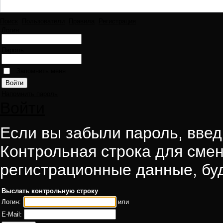
Поиск
Пользователи
Правила
Регистрация
Логин:
Пароль:
Запомнить меня
Напомнить пароль
Войти
Если вы забыли пароль, введи
Контрольная строка для смен
регистрационные данные, буд
Выслать контрольную строку
Логин:
или
E-Mail: