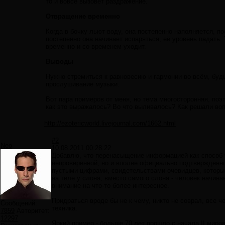
то и вовсе вызовет раздражение.
Отвращение временно
Когда в бочку льют воду, она постепенно наполняется, п
постепенно она начинает испаряться, её уровень падать
временно и со временем уходит.
Выводы
Нужно стремиться к равновесию и гармонии во всём, буд
прослушивание музыки.
Вот пара примеров от меня, но тема многосторонняя, по
как это выражалось? Во что выливалось? Как решали во
http://ezotericworld.livejournal.com/1662.html
#2
Neo
10.08.2011 00:28:22
Добавлю, что перенасыщение информацией как способ у
непроверенной, но и вполне официально подтвержденно
пустыми цифрами, свидетельствами очевидцев, которые
на теле у слона, вместо самого слона - человек начин
внимание на что-то более интересное.
Придраться вроде бы не к чему, никто не соврал, все ч
Сообщений:
техника.
7859
Авторитет:
12297
Яркий пример - больше 70 лет прошло с начала II миро