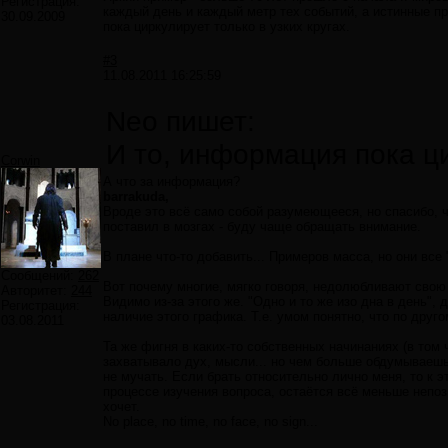
Регистрация:
каждый день и каждый метр тех событий, а истинные п
30.09.2009
пока циркулирует только в узких кругах.
#3
11.08.2011 16:25:59
Neo пишет:
И то, информация пока ци
Corwin
А что за информация?
barrakuda,
Вроде это всё само собой разумеющееся, но спасибо, чт
поставил в мозгах - буду чаще обращать внимание.
В плане что-то добавить... Примеров масса, но они все
Сообщений:
262
Вот почему многие, мягко говоря, недолюбливают свою 
Авторитет:
244
Видимо из-за этого же. "Одно и то же изо дна в день",
Регистрация:
наличие этого графика. Т.е. умом понятно, что по друг
03.08.2011
Та же фигня в каких-то собственных начинаниях (в том 
захватывало дух, мысли... но чем больше обдумываешь
не мучать. Если брать относительно лично меня, то к 
процессе изучения вопроса, остаётся всё меньше непоз
хочет.
No place, no time, no face, no sign...