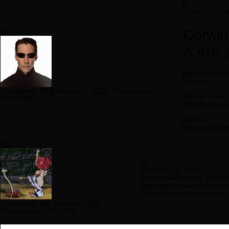
#4
12.08.2011 18:
Corwin
Neo
А что
Довольно глубо
Сталина".
Сообщений:
7859
Авторитет:
12297
Регистрация:
Читать онлайн
30.09.2009
http://lib.rus.e
Купить:
http://www.ozon
00X
#5
13.08.2011 05:18:20
Действенный прием, особенн
завуалированным отвлечение
Очень часто от всего этого 
Сообщений:
447
Авторитет:
161
Регистрация:
13.04.2011