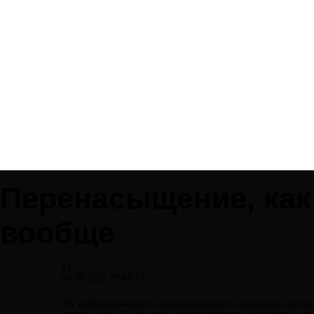
Перенасыщение, как
вообще
#1
09.08.2011 20:43:17
От информационного перенасыщения по конкретно взятым 