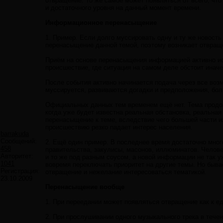
отвращение. То же самое может появляться от всего, чт
и достаточного уровня на данный момент времени.
Информационное перенасыщение
1. Пример. Если долго муссировать одну и ту же новост
перенасыщение данной темой, поэтому возникает отвращен
Приём на основе перенасыщения информацией активно исп
происшествие, где ситуация на самом деле обстоит иначе
После события активно начинается подача через все возм
муссируется, развиваются догадки и предположения, бол
Официальных данных тем временем ещё нет. Тема продол
когда уже будет известна реальная обстановка, реальна
перенасыщение к теме, вследствие чего большей части из
происшествию резко падает интерес населения.
barrakuda
Сообщений:
2. Ещё один пример. В последнее время достаточно мног
458
правительства, закулисы, масонов, иллюминатов. Человек
Авторитет:
и то же под разным соусом, а новой информации не так уж
1041
вовремя переключать приоритет на другие темы. Но быва
Регистрация:
отвращение и нежелание интересоваться тематикой.
23.10.2009
Перенасыщение вообще
1. При переедании может появляться отвращение как к ед
2. При прослушивании одного музыкального трека в течен