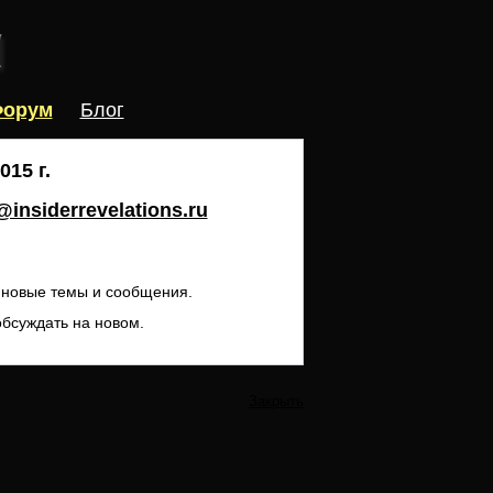
орум
Блог
15 г.
insiderrevelations.ru
ь новые темы и сообщения.
обсуждать на новом.
Закрыть