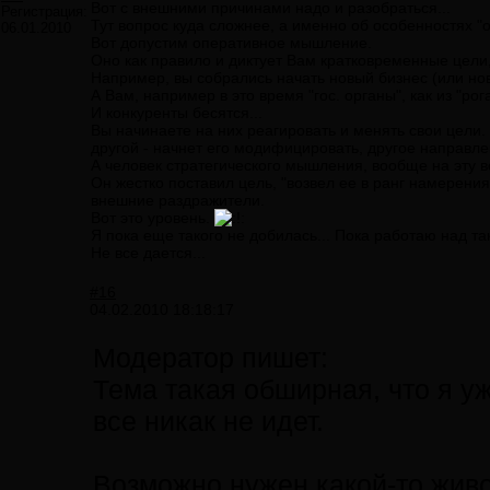
Вот с внешними причинами надо и разобраться...
Регистрация:
Тут вопрос куда сложнее, а именно об особенностях "
06.01.2010
Вот допустим оперативное мышление.
Оно как правило и диктует Вам кратковременные цели
Например, вы собрались начать новый бизнес (или нов
А Вам, например в это время "гос. органы", как из "ро
И конкуренты бесятся...
Вы начинаете на них реагировать и менять свои цели.
другой - начнет его модифицировать, другое направл
А человек стратегического мышления, вообще на эту 
Он жестко поставил цель, "возвел ее в ранг намерени
внешние раздражители.
Вот это уровень.
Я пока еще такого не добилась... Пока работаю над т
Не все дается...
#16
04.02.2010 18:18:17
Модератор пишет:
Тема такая обширная, что я уж
все никак не идет.
Возможно нужен какой-то живо