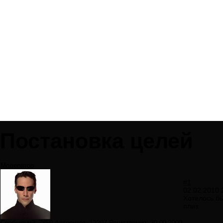
Постановка целей
Модератор
#1
02.02.2010 
Хотелось бы
плиз.
Сообщений:
7859
Авторитет:
12297
Регистрация:
30.09.2009