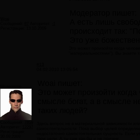
Модератор пишет:
Woai
А есть лишь свобо
Сообщений:
87
Авторитет:
-1
Регистрация:
13.10.2009
происходит так: "П
Это уже божествен
Это может произойти когда челов
"материальностями"). Вы знаете 
#13
04.02.2010 13:05:54
Woai пишет:
Модератор
Это может произойти когда
смысле богат, а в смысле 
таких людей?
Сообщений:
7859
Здесь вопрос не в материальной зависимости или
Авторитет:
12297
самостоятельности. Пока выбор целей определяе
Регистрация:
недостаточно самостоятельная сущность. Если ув
30.09.2009
твои цели. А ты сам как-бы и не причем.