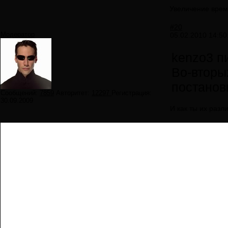
Увеличение врем
#20
Модератор
05.02.2010 14:50
kenzo3 п
Во-вторы
постанов
Сообщений:
7859
Авторитет:
12297
Регистрация:
30.09.2009
И как ты их раз