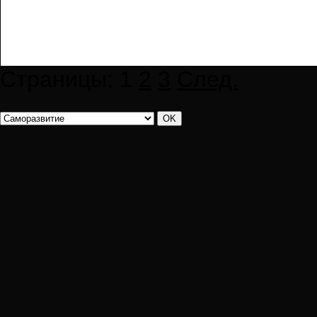
Страницы:
1
2
3
След.