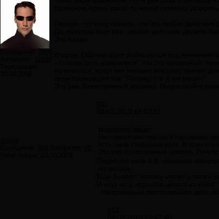
Тема такая обширная, что я уже раза 3 пытаюсь к н
Возможно нужен какой-то живой семинар устроить
Первое, что хочу сказать, это что любое действие
Да, повторю еще раз - любое действие должно быт
Это важно.
Сообщений:
7859
Второе: Обычно цели выбираются под влиянием как
Авторитет:
12297
- ставлю цель развлечься". Но это начальный, пр
Регистрация:
начинается, когда нет никаких внешних причин дл
30.09.2009
цели происходит так: "Потому что я так решил".
Это уже божественный уровень. Почувствуйте разн
#11
03.02.2010 13:02:51
Модератор пишет:
Настоящее мастерство в постановке цел
Sivers
есть лишь свободная воля. В этом случ
Сообщений:
616
Авторитет:
45
Это уже божественный уровень. Почувст
Регистрация:
02.10.2009
Подобное маги К.К. называли контрол
так решил.
Еще бывает "потому что есть тяга к эт
И еще есть хорошая цитата из книги "Б
- Неправильно поставленная цель л
#12
04.02.2010 12:47:40