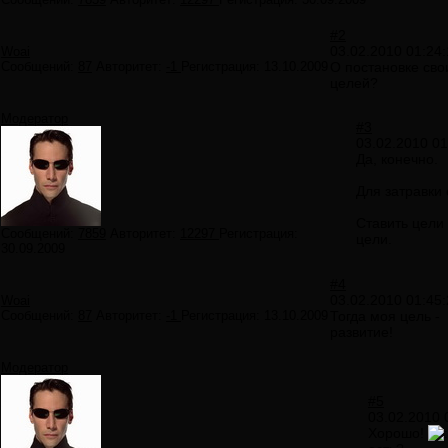
#2
03.02.2010 01:24
Woai
Сообщений:
87
Авторитет:
-1
Регистрация:
13.10.2009
О постановке сво
целей?
Модератор
#3
03.02.2010 01
Да, конечно.
Для затравки 
Ставить цели 
Сообщений:
7859
Авторитет:
12297
Регистрация:
цели.
30.09.2009
#4
03.02.2010 01:45
Woai
Сообщений:
87
Авторитет:
-1
Регистрация:
13.10.2009
Тогда моя цель -
развитие!
Модератор
#5
03.02.2010 
Хорошо!