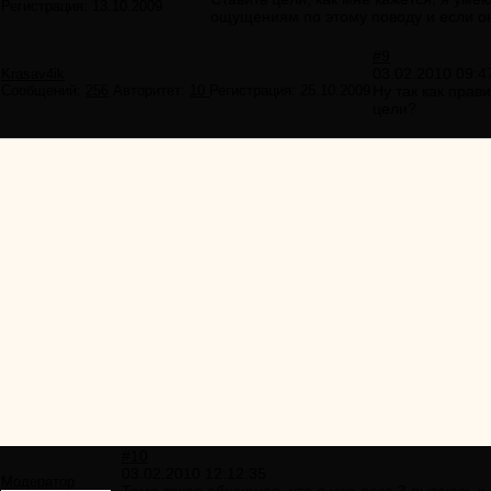
Регистрация:
13.10.2009
ощущениям по этому поводу и если они
#9
03.02.2010 09:4
Krasav4ik
Сообщений:
256
Авторитет:
10
Регистрация:
25.10.2009
Ну так как прав
цели?
#10
03.02.2010 12:12:35
Модератор