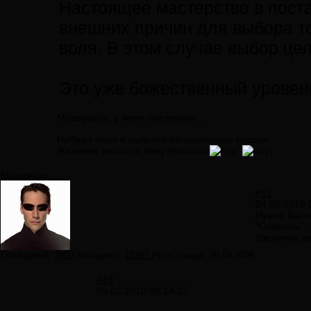
Настоящее мастерство в поста
внешних причин для выбора то
воля. В этом случае выбор цел
Это уже божественный уровень
Модератор, у меня претензии...
Набрал текст и вылетел по окончанию сессии.
Желание излагать тему пропало
Модератор
#17
04.02.2010 
Нужно было
"Ответить".
Увеличил вр
Сообщений:
7859
Авторитет:
12297
Регистрация:
30.09.2009
#18
05.02.2010 09:14:32