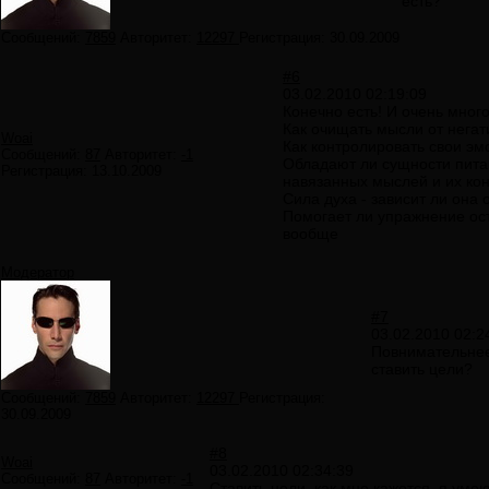
есть?
Сообщений:
7859
Авторитет:
12297
Регистрация:
30.09.2009
#6
03.02.2010 02:19:09
Конечно есть! И очень много!
Как очищать мысли от негат
Woai
Как контролировать свои эм
Сообщений:
87
Авторитет:
-1
Обладают ли сущности пита
Регистрация:
13.10.2009
навязанных мыслей и их ко
Сила духа - зависит ли она 
Помогает ли упражнение ост
вообще
Модератор
#7
03.02.2010 02:2
Повнимательнее
ставить цели?
Сообщений:
7859
Авторитет:
12297
Регистрация:
30.09.2009
#8
Woai
03.02.2010 02:34:39
Сообщений:
87
Авторитет:
-1
Ставить цели, как мне кажется, я умею