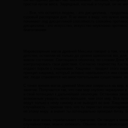
простой кусок мяса. Заурядный, косный и глупый, он не м
…- Все, что остается людям, - это дисциплина, - продолж
суровый распорядок дня. Я не имею в виду, что нужно еже
понимают под дисциплиной способность спокойно противос
дисциплина - это искусство, искусство неуклонно противост
благоговения…
Мировоззрение магов древней Мексики говорит о том, что
детстве, оставляя её только до уровня щиколоток ног, для
живом состоянии. Святящаяся оболочка, по словам Дона Ху
контролировать свои действия. Согласно творчеству Каста
отдают борьбе с хищниками. Хищники – продукт этого мира
принцип хищника, который активно навязывается ими своим
ног, люди становятся несамостоятельными существами, их
С точки зрения магов древней Мексики опираться на мир, 
занятие. Получается так, что сам мир глубоко неразумен в
и свой потенциал к дальнейшей эволюции. Остановка эволю
возможным увидеть нечто большее, чем этот мир. Все пут
ведут только к нему самому и не выводят во вне. Хищника
случайность – признак того, что ты перестал контролирова
её этому миру, а значит ты потенциально проиграл битву. 
Воин всю жизнь отрабатывает стратегию. Он сводит к мин
случайностями, можно избежать. Обычно такое происходит