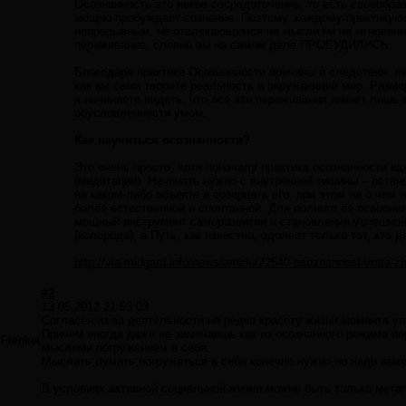
Осознанность это некое сосредоточение, то есть своеобр
мощно пробуждает сознание. Поэтому, каждому практикующ
непрерывным, не отвлекающимся на мысли ни на мгновение
переживание, словно вы на самом деле ПРОБУДИЛИСЬ.
Благодаря практике Осознанности причины и следствия, л
как вы сами творите реальность и окружающий мир. Разме
и начинаете видеть, что все эти переживания имеют лишь 
обусловленности умом.
Как научиться осознанности?
Это очень просто, хотя поначалу практика осознанности к
(медитации). Начинать нужно с внутренней тишины – оста
на каком-либо объекте и созерцать его, при этом ни о че
более естественной и спонтанной. Для полного ее освоения
мощный инструмент саморазвития и становления успешной 
(колорода), а Путь, как известно, одолеет только тот, кто 
http://via-midgard.info/news/article/22540-osoznannost-vrata-
#2
13.05.2012 21:53:03
Согласен,из-за деятельности не редко красоту жизни,момента у
Причем иногда даже не замечаешь как из осознанного режима 
Frenkel
мыслями,погружением в себя.
Мыслить,думать,погружаться в себя конечно нужно,но надо вых
В условиях активной социальной жизни можно быть только метап