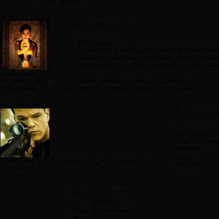
К.Кастанеда)."
Искатель кладов
#7
18.01.2013 10:22:28
Visor пишет:
Сейчас все усилия власть имущих направлены 
управлять мыслями, чувствами людей. Чипизац
закулисой и мы с Вами попадаем в очень пла
Сообщений:
2275
Авторитет:
4069
Самый тёмный час перед рассветом.
Регистрация:
07.05.2011
Ничто не истинно, поэтому всё истинно.
Jason Bourne
#8
18.01.2013 11:5
Visor пишет:
У нас есть хи
жизнями
бесы
Сообщений:
272
Авторитет:
1132
Регистрация:
20.09.2012
(ЗАБАНЕН)
(ЗАБАНЕН)
#9
18.01.2013 13:22:25
Цитата
Jason Bourne пишет:
бесы