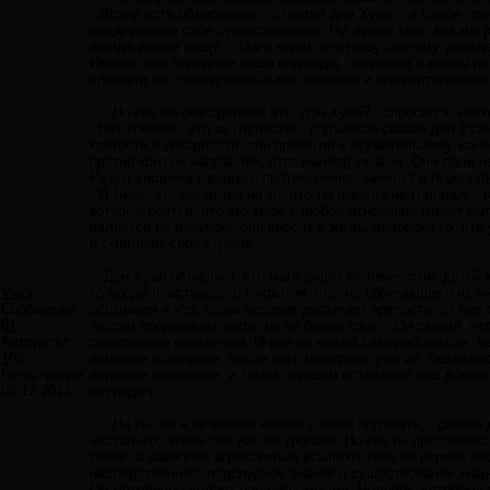
- Этому есть объяснение, - ответил дон Хуан, - и самое п
поддерживая свое существование. Ну, вроде того, как мы 
всегда имеют пищу… Маги верят, что нашу систему убежде
Именно они породили наши надежды, ожидания и мечты по
сделали нас самодовольными, косными и эгоцентричным
…- Но как же они сделали это, дон Хуан? - спросил я, нес
- Нет конечно, что за глупости! - с улыбкой сказал дон Х
кротости и покорности, они прибегли к изумительному манев
против кого он направлен, этот маневр ужасен. Они дали
Разум хищника изощрен, противоречив, замкнут и переполн
- Я знаю, что несмотря на то, что ты никогда не голодал, 
который боится, что его трюк в любое мгновение может бы
является их разумом, они вносят в жизнь человека то, чт
и смягчают свои страхи…
…Дон Хуан объяснил, что маги видят человеческих детей 
Visor
то вроде пластикового покрытия, плотно облегающего их э
Сообщений:
осознания и что, когда человек достигает зрелости, от нее
61
людям продолжать жить, но не более того… Он сказал, что
Авторитет:
совершенно неизлечим. Играя на нашей саморефлексии, 
108
вспышки осознания, после чего пожирают уже их, безжал
Регистрация:
вспышки осознания, и таким образом оставляют нас в жив
08.12.2012
неурядиц…
…- Ни ты, ни я не можем ничего с ними поделать, - сказа
настолько, чтобы они нас не трогали. Но как ты предложи
тобой, а наиболее агрессивные всыплют тебе по первое чис
наследственное, подспудное знание о существовании хищни
Он методично делает нас никчемными. Человек, которому 