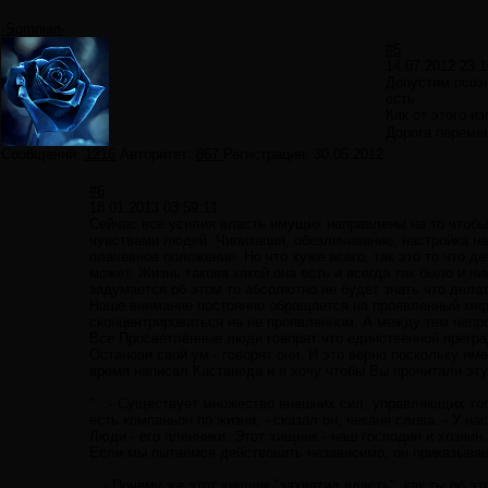
-Somniari-
#5
14.07.2012 23:1
Допустим осоз
есть.
Как от этого и
Дорога переме
Сообщений:
1216
Авторитет:
867
Регистрация:
30.05.2012
#6
18.01.2013 03:59:11
Сейчас все усилия власть имущих направлены на то чтобы
чувствами людей. Чипизация, обезличивание, настройка на
плачевное положение. Но что хуже всего, так это то что д
может. Жизнь такова какой она есть и всегда так было и н
задумается об этом то абсолютно не будет знать что делат
Наше внимание постоянно обращается на проявленный мир
сконцентрироваться на не проявленном. А между тем непр
Все Просветлённые люди говорят что единственной прегр
Останови свой ум - говорят они. И это верно поскольку и
время написал Кастанеда и я хочу чтобы Вы прочитали эту
"…- Существует множество внешних сил, управляющих тобо
есть компаньон по жизни, - сказал он, чеканя слова. - У 
Люди - его пленники. Этот хищник - наш господин и хозяи
Если мы пытаемся действовать независимо, он приказывае
…- Почему же этот хищник "захватил власть", как ты об эт