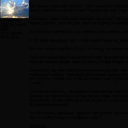
Во-первых, важен сам настрой. Уже с момента пробужде
начать замечать позитив в себе, окружающих вас людях
Во-вторых, возрастает самоконтроль над собой, своими
Сообщений:
только учитесь, но с каждым днем вы будете становить
1996
Авторитет:
3882
В-третьих, во время этого эксперимента вы узнаете оче
Регистрация:
09.02.2010
++ 21 день нужен для того, чтобы любая привычка закр
Вот что говорит сам Уилл Боуэн по поводу своего мето
Люди постоянно фокусируются на том, чего они не х
нежелательных вещах, вместо того, чтобы делать р
Смотрите, мы так заняты фокусировкой на том что п
создающей энергии, способной привлекать правильное
Все что мы хотим, все о чем мечтаем – уже существ
к себе.
Так просто сказать – поменяйте свои мысли! А как 
думаем. Но как уследить за своими мыслями, которые
Выход один: нужно следить за своей речью и своими 
формируют наш мир!
Чтобы понять механизм, просто повторяйте нескольк
мысли создают мир в котором я живу!”
Источник