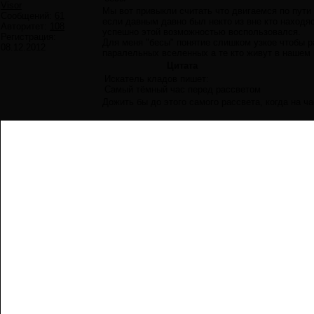
Visor
Мы вот привыкли считать что двигаемся по пути
Сообщений:
61
если давным давно был некто из вне кто находя
Авторитет:
108
успешно этой возможностью воспользовался.
Регистрация:
Для меня "бесы" понятие слишком узкое чтобы р
08.12.2012
паралельных вселенных а те кто живут в нашем
Цитата
Искатель кладов пишет:
Самый тёмный час перед рассветом
Дожить бы до этого самого рассвета, когда на ч