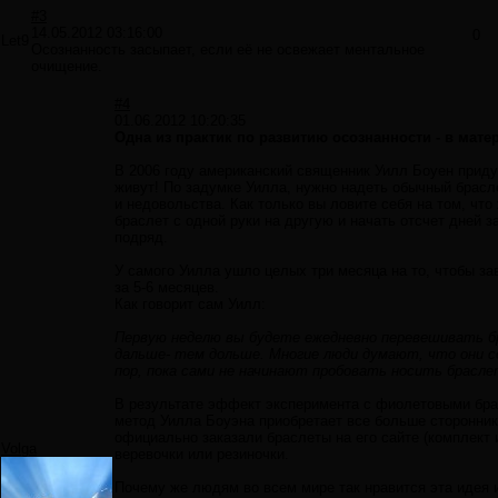
#3
14.05.2012 03:16:00
0
Let9
Осознанность засыпает, если её не освежает ментальное
очищение.
#4
01.06.2012 10:20:35
Одна из практик по развитию осознанности - в мате
В 2006 году американский священник Уилл Боуен прид
живут! По задумке Уилла, нужно надеть обычный брасле
и недовольства. Как только вы ловите себя на том, чт
браслет с одной руки на другую и начать отcчет дней з
подряд.
У самого Уилла ушло целых три месяца на то, чтобы за
за 5-6 месяцев.
Как говорит сам Уилл:
Первую неделю вы будете ежедневно перевешивать бра
дальше- тем дольше. Многие люди думают, что они с
пор, пока сами не начинают пробовать носить брасле
В результате эффект эксперимента c фиолетовыми бра
метод Уилла Боуэна приобретает все больше сторонник
официально заказали браслеты на его сайте (комплект и
Volga
веревочки или резиночки.
Почему же людям во всем мире так нравится эта идея 