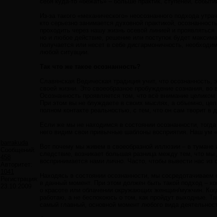
себя куда-то «бежать» – больше практик, ступеней, событ
Из-за такого «механического» неосознанного подхода утрач
кто серьезно занимается духовной практикой, осознанност
проходить через нашу жизнь осевой линией и проявляться 
но и любое действие, решение или поступок будет максим
получается или несет в себе дисгармоничность, необходим
любой ситуации.
Так что же такое осознанность?
Славянская Ведическая традиция учит, что осознанность, 
своей жизни. Это своеобразное пробуждение сознания, во
Осознанность проявляется том, что всё внимание целиком 
При этом вы не блуждаете в своих мыслях, а объемно, це
полном контакте реальностью, с тем, что он сам творит в 
Если же мы не находимся в состоянии осознанности, тогд
него видим свои привычные шаблоны восприятия. Наш ум «
barrakuda
Вот почему мы живем в своеобразной иллюзии – в тумане и
Сообщений:
следствие, возникает большая разница между тем, что мы 
458
воспринимается нами лично. Часто, чтобы вывести нас из 
Авторитет:
1041
Находясь в состоянии осознанности, мы сосредотачиваем 
Регистрация:
в данный момент. При этом должен быть такой подход – ког
23.10.2009
о красоте или облачении окружающих женщин/мужчин. Когда 
работаю, а не беспокоюсь о том, как пройдут выходные. 
самый главный, основной момент любого вида деятельност